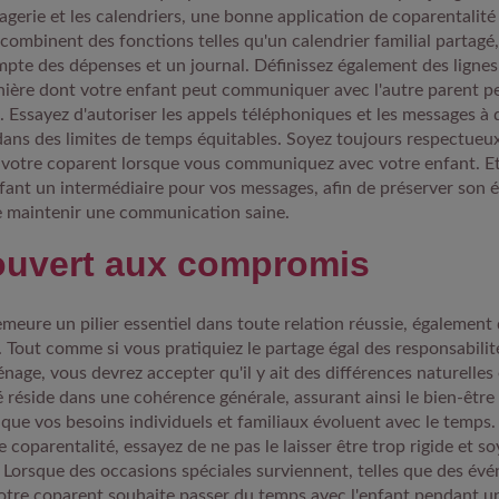
agerie et les calendriers, une bonne application de coparentalité
combinent des fonctions telles qu'un calendrier familial partagé, 
pte des dépenses et un journal. Définissez également des lignes 
anière dont votre enfant peut communiquer avec l'autre parent 
. Essayez d'autoriser les appels téléphoniques et les messages à
dans des limites de temps équitables. Soyez toujours respectueux
e votre coparent lorsque vous communiquez avec votre enfant. Et 
nfant un intermédiaire pour vos messages, afin de préserver son é
e maintenir une communication saine.
ouvert aux compromis
eure un pilier essentiel dans toute relation réussie, également
. Tout comme si vous pratiquiez le partage égal des responsabilit
age, vous devrez accepter qu'il y ait des différences naturelles e
é réside dans une cohérence générale, assurant ainsi le bien-être
que vos besoins individuels et familiaux évoluent avec le temps
e coparentalité, essayez de ne pas le laisser être trop rigide et so
. Lorsque des occasions spéciales surviennent, telles que des év
 votre coparent souhaite passer du temps avec l'enfant pendant u