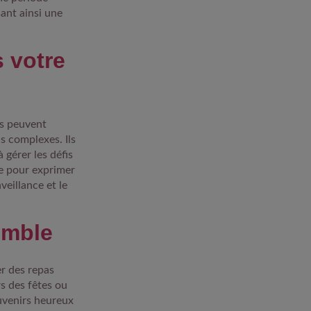
ant ainsi une
 votre
ls peuvent
ns complexes. Ils
 gérer les défis
ce pour exprimer
veillance et le
semble
er des repas
s des fêtes ou
ouvenirs heureux