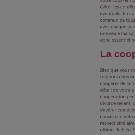
votre coparent o
éviter les confli
éventuels. En co
commun de tous l
avec chaque pare
une seule maison
donc essentiel p
La coop
Bien que vous ne
toujours dans un
coopérer de la m
détail de votre 
coopération peut
divorce récent, 
s'avérer complex
consiste à mettr
respect similaire
ultime : le bien