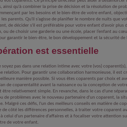
u vos coparents. Ce principe directeur peut aider à désamorcer l
ts, ainsi qu'à combiner la prise de décision et la résolution de pr
mmençant par les besoins et le bien-être de votre enfant, objectif
es parents. Qu'il s'agisse de planifier le nombre de nuits que vo
nt, de décider s'il est préférable pour votre enfant d'avoir plus
, ou de choisir une garderie ou une école, placer l’enfant au cœu
our garantir le bien-être, le bon développement et la sécurité de 
ération est essentielle
 soyez pas dans une relation intime avec votre (vos) coparent(s),
e relation. Pour garantir une collaboration harmonieuse, il est cr
eilleure manière possible. Si vous êtes coparents par choix et av
plan de coparentalité avant la naissance ou la conception de votre
 être relativement simple. En revanche, dans le cas d'une sépara
ou de problèmes avec le nouveau partenaire d'un coparent, la sit
e. Malgré ces défis, l'un des meilleurs conseils en matière de cop
e de côté les différences personnelles, à traiter votre coparent a
 à celui d'un partenaire d'affaires et à focaliser votre attention sur
-être de votre enfant.