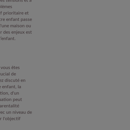
es tensions et à
oblèmes
 prioritaire et
tre enfant passe
 d'une maison ou
r des enjeux est
l’enfant.
 vous êtes
ucial de
ez discuté en
 enfant, la
tion, d'un
uation peut
arentalité
vec un niveau de
 l'objectif