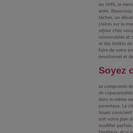
les SMS, la mess
aider. Beaucoup 
tâches, un décom
claires sur la m
séjour chez vous
raisonnables et 
et des limites d
faire de votre e
émotionnel et d
Soyez 
Le compromis dem
de coparentalité
dans le même mén
parentaux. La cl
Soyez conscient 
soit votre plan d
modifier parfois
familiaux, et si