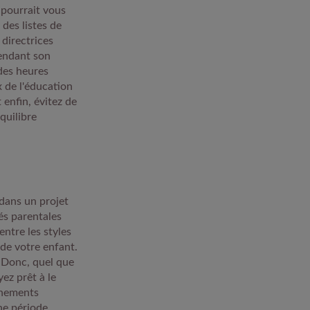
 pourrait vous
des listes de
directrices
pendant son
 des heures
 de l'éducation
enfin, évitez de
quilibre
 dans un projet
és parentales
ntre les styles
 de votre enfant.
. Donc, quel que
yez prêt à le
énements
ne période