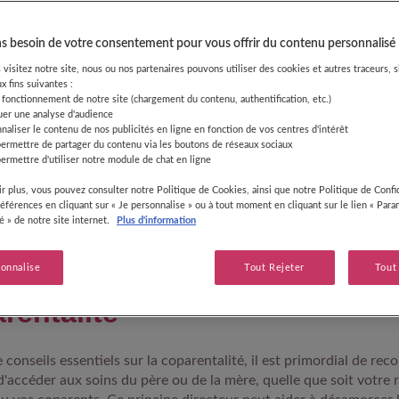
 besoin de votre consentement pour vous offrir du contenu personnalisé
visitez notre site, nous ou nos partenaires pouvons utiliser des cookies et autres traceurs, s
éfinition de la coparentalité
x fins suivantes :
 fonctionnement de notre site (chargement du contenu, authentification, etc.)
uer une analyse d'audience
naliser le contenu de nos publicités en ligne en fonction de vos centres d'intérêt
arentalité s'étend désormais à différentes structures familiales,
permettre de partager du contenu via les boutons de réseaux sociaux
xuels ainsi que les familles homoparentales partageant le désir 
ermettre d'utiliser notre module de chat en ligne
impliquer dans l'éducation d'un enfant. Dans ces projets, l'enga
r plus, vous pouvez consulter notre Politique de Cookies, ainsi que notre Politique de Confid
e dès sa conception. Il est important de noter que, selon la loi 
références en cliquant sur « Je personnalise » ou à tout moment en cliquant sur le lien « Par
également avoir plus de deux parents reconnus, les autres étan
té » de notre site internet.
Plus d'information
ociaux".
votre enfant au cœur de votre
sonnalise
Tout Rejeter
Tout
rentalité
de conseils essentiels sur la coparentalité, il est primordial de reco
d'accéder aux soins du père ou de la mère, quelle que soit votre 