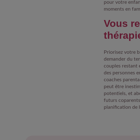
pour votre enfant
moments en fami
Vous re
thérapi
Priorisez votre 
demander du temp
couples restant
des personnes en
coaches parentau
peut être inesti
potentiels, et a
futurs coparents
planification de 