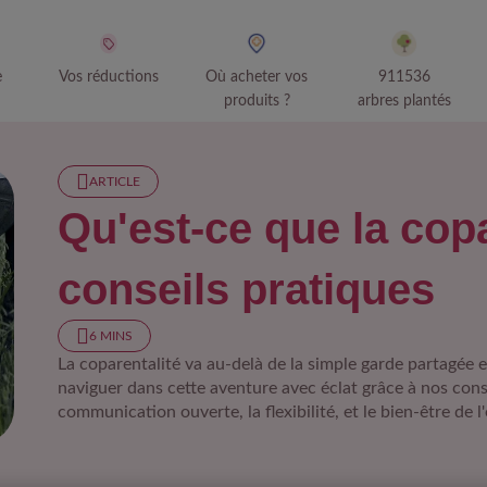
e
Vos réductions
Où acheter vos
911536
produits ?
arbres plantés
ARTICLE
Qu'est-ce que la copa
conseils pratiques
6 MINS
La coparentalité va au-delà de la simple garde partagé
naviguer dans cette aventure avec éclat grâce à nos cons
communication ouverte, la flexibilité, et le bien-être de l
t-ce que la coparentalité ? des conseils pratiques