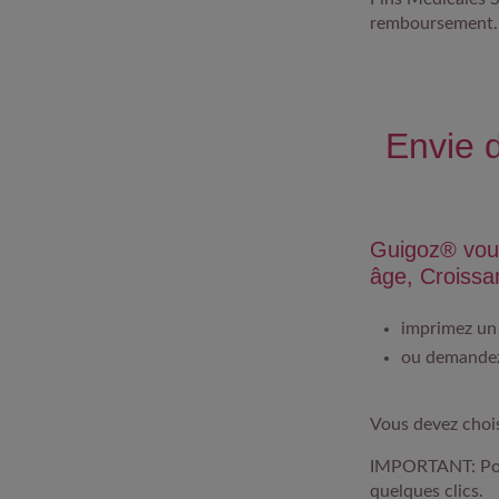
remboursement. V
Envie d
Guigoz® vous
âge, Croissa
imprimez un
ou
demande
Vous devez chois
​IMPORTANT:
Po
quelques clics.