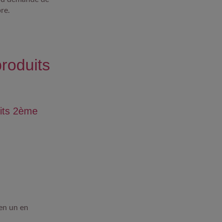
re.
produits
its 2ème
en un en