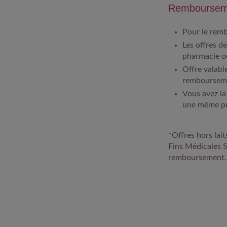
Remboursem
​Pour le remb
Les offres d
pharmacie o
Offre valabl
rembourseme
Vous avez la
une même pr
*Offres hors lai
Fins Médicales 
remboursement. V