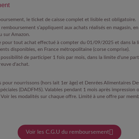
ent
oursement, le ticket de caisse complet et lisible est obligatoire.​
e remboursement s’appliquent aux achats réalisés en
magasin, en
u sur Amazon
.​
e pour tout achat effectué à compter du
01/09/2025
et dans la l
nts disponibles, en
France métropolitaine (corse comprise).
 possibilité de participer
1 fois par mois
, dans la limite d'
une part
euve d'achat
.
ts pour nourrissons (hors lait 1er âge) et Denrées Alimentaires De
Spéciales (DADFMS). Valables pendant 1 mois après impression
oir les modalités sur chaque offre. Limité à une offre par memb
Voir les C.G.U du remboursement