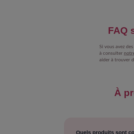
FAQ s
Si vous avez des
à consulter
notr
aider à trouver 
À p
Quels produits sont c