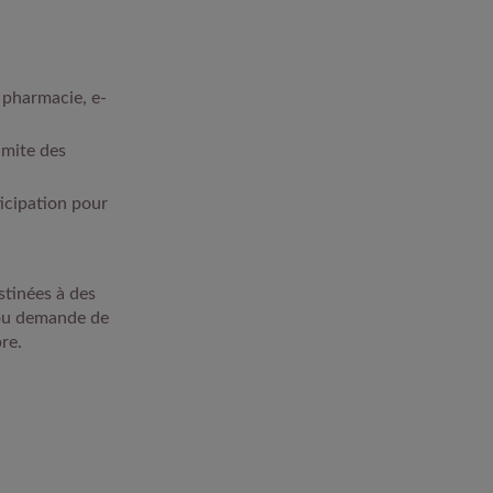
 pharmacie, e-
imite des
icipation pour
stinées à des
 ou demande de
re.