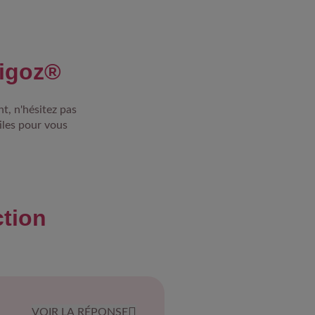
uigoz®
t, n'hésitez pas
iles pour vous
tion
VOIR LA RÉPONSE