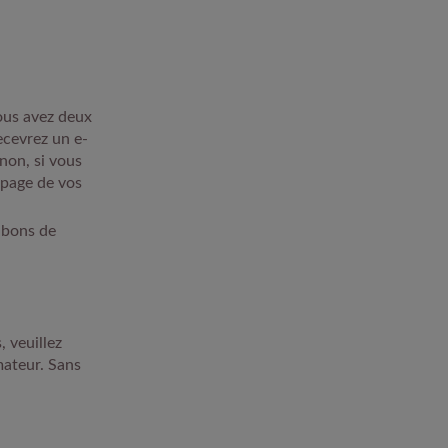
ous avez deux
ecevrez un e-
non, si vous
 page de vos
 bons de
, veuillez
mateur. Sans