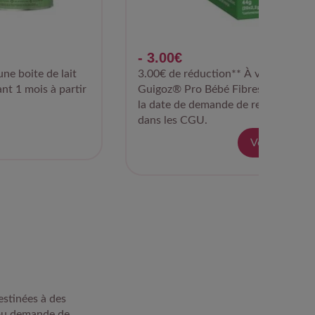
- 3.00€
une boite de lait
3.00€ de réduction** À valoir sur l'
t 1 mois à partir
Guigoz® Pro Bébé Fibres Fos Gos pe
la date de demande de remboursemen
dans les CGU.
Voir d'avant
estinées à des
 ou demande de