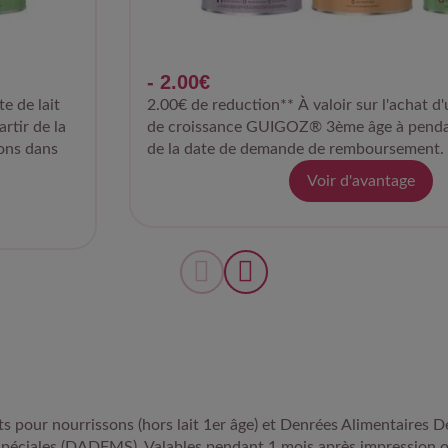
- 2.00€
e de lait
2.00€ de reduction** À valoir sur l'achat d'
tir de la
de croissance GUIGOZ® 3ème âge à pendan
ons dans
de la date de demande de remboursement.
Voir d'avantage
its pour nourrissons (hors lait 1er âge) et Denrées Alimentaires D
Spéciales (DADFMS). Valables pendant 1 mois après impression