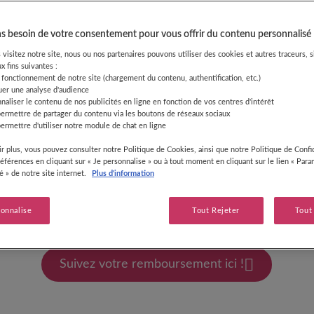
ductions Guigoz® pour votre
 besoin de votre consentement pour vous offrir du contenu personnalisé
visitez notre site, nous ou nos partenaires pouvons utiliser des cookies et autres traceurs, s
x fins suivantes :
 fonctionnement de notre site (chargement du contenu, authentification, etc.)
uer une analyse d'audience
naliser le contenu de nos publicités en ligne en fonction de vos centres d'intérêt
permettre de partager du contenu via les boutons de réseaux sociaux
 à présent retrouver toutes nos réductions sur des produits Gu
ermettre d'utiliser notre module de chat en ligne
Guigoz®Pro.
r plus, vous pouvez consulter notre Politique de Cookies, ainsi que notre Politique de Confid
références en cliquant sur « Je personnalise » ou à tout moment en cliquant sur le lien « Par
 nourrissons (hors lait 1er âge) et Denrées Alimentaires Destinées
té » de notre site internet.
Plus d'information
iales (DADFMS)
sonnalise
Tout Rejeter
Tout
Suivez votre remboursement ici !