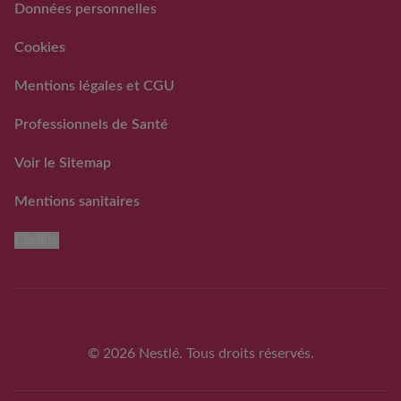
Données personnelles
RAPPEL VOLONTAIRE ET
PREVENTIF DE LOTS DE
Cookies
LAITS INFANTILES
GUIGOZ ®
Mentions légales et CGU
FAQ rappels volontaires
des laits infantiles Guigoz®
Professionnels de Santé
Voir le Sitemap
Mentions sanitaires
Cookie
© 2026 Nestlé. Tous droits réservés.