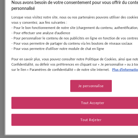
6x800g N1 FR
Nous avons besoin de votre consentement pour vous offrir du cont
personnalisé
GUIGOZ
Lait 2ème âge
OPTIPRO 2
Lorsque vous visitez notre site, nous ou nos partenaires pouvons utiliser des cookies 
84
®
®
Pourquoi certaines réductions ne
Guigoz
Optipro
2 780g
FRLWPB137 Bte
vous y consentez, aux fins suivantes :
s’affichent plus ?
6x780g FR
- Pour le bon fonctionnement de notre site (chargement du contenu, authentification,
- Pour effectuer une analyse d'audience
GUIGOZ
- Pour personnaliser le contenu de nos publicités en ligne en fonction de vos centres
Lait 2ème âge
OPTIPRO 2
- Pour vous permettre de partager du contenu via les boutons de réseaux sociaux
84
®
®
Guigoz
Optipro
2 830g
FRLWPB137 Bte
- Pour vous permettre d'utiliser notre module de chat en ligne
Vous avez déjà utilisé l’offre : chaque
6x830g FR
réduction est limitée à une utilisation par
Pour en savoir plus, vous pouvez consulter notre Politique de Cookies, ainsi que not
GUIGOZ
mois et par compte. Une fois utilisée, elle
Lait de croissance
Confidentialité, ou définir vos préférences en cliquant sur « Je personnalise » ou à 
OPTIPRO 3
disparaît jusqu’à ce qu’elle soit à nouveau
®
®
sur le lien « Paramètres de confidentialité » de notre site internet.
Plus d'informati
Guigoz
Optipro
Croissance
84
Pourquoi me demandez-vous mes
JNB063-1 Bte
disponible.
780g
données personnelles et comment
6x780g FR
L’offre est expirée ou épuisée : certaines
seront-elles utilisées ?
réductions sont proposées pour une durée
Je personnalise
GUIGOZ
Lait de croissance
limitée ou en quantité restreinte. Une fois la
OPTIPRO 3
®
®
Guigoz
Optipro
Croissance
84
date dépassée ou le quota atteint, elles ne
JNB063-1 Bte
830g
sont plus accessibles.
Tout Accepter
6x830g FR
L’offre n’est plus active : il arrive que
GUIGOZ
certaines offres soient retirées par la
Lait de croissance
OPTIPRO 3
Tout Rejeter
marque avant leur date de fin, notamment
®
®
Le remboursement en ligne
Guigoz
Optipro
Croissance
84
JNB063-1
en cas de rupture de stock ou de
860g
Bte6x860gPRFR
modification des conditions.