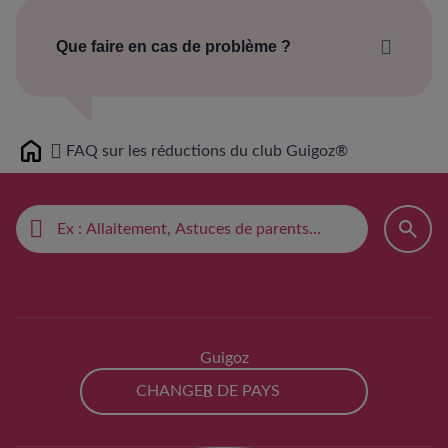
pour l’imprimer plus tard.
Que faire en cas de problème ?
vos bons de réduction
Par téléphone
: 0 800 100 409 - 24H/24 et
7J/7 (Service et appel gratuits)
Par courrier
: Service Consommateurs
FAQ sur les réductions du club Guigoz®
Home
LABORATOIRES GUIGOZ
34-40 rue Guynemer, 92130 Issy-les-
Moulineaux
Par mail via notre site
:
Contactez-nous :
formulaire de contact | Guigoz
vos remboursements
Contacter HighCo Data via le formulaire (il
faudra préciser le numéro de l’opération
Guigoz
concernée) :
https://conso.highco-
data.fr/fr/contact/
CHANGER DE PAYS