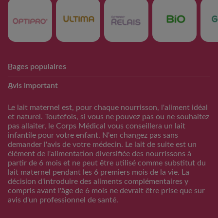
Pages populaires
Club Guigoz
Produits
Avis important
Avantage Club bébé & moi
Nos produits
Calculateur date
Trouver mon produit
Le lait maternel est, pour chaque nourrisson, l'aliment idéal
d’accouchement
et naturel. Toutefois, si vous ne pouvez pas ou ne souhaitez
Calculateur periode
pas allaiter, le Corps Médical vous conseillera un lait
d’ovulation
infantile pour votre enfant. N'en changez pas sans
demander l'avis de votre médecin. Le lait de suite est un
Calendrier Grossese
élément de l'alimentation diversifiée des nourrissons à
Guide de l’alimentation
partir de 6 mois et ne peut être utilisé comme substitut du
lait maternel pendant les 6 premiers mois de la vie. La
S'inscrire/S'identifier
décision d'introduire des aliments complémentaires y
Support
compris avant l'âge de 6 mois ne devrait être prise que sur
avis d'un professionnel de santé.
FAQs
Nous contacter