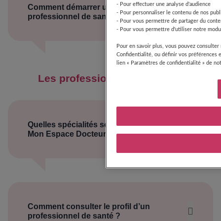
- Pour effectuer une analyse d'audience
Comment démarrer un échange avec un
- Pour personnaliser le contenu de nos publi
professionnel de santé ?
- Pour vous permettre de partager du conte
- Pour vous permettre d'utiliser notre modu
spécialité
Pour en savoir plus, vous pouvez consulter 
professionnel de santé
Confidentialité, ou définir vos préférences 
disponibilités
lien « Paramètres de confidentialité » de not
chat
Les professionnels de santé
Quelles spécialités sont disponibles sur
Mon Espace Docteur ?
Mon Espace Docteur
professionnels de santé
qualifiés
Comment consulter le profil d’un
Médecin généraliste
professionnel de santé ?
Pédiatre