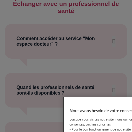
Échanger avec un professionnel de
santé
Comment accéder au service “Mon
espace docteur” ?
Rendez-vous sur :
👉
https://www.guigoz.fr/mon-espace-
docteur
Inscrivez-vous au club Guigoz® bébé & moi
Quand les professionnels de santé
Accédez au service Mon Espace Docteur et
sont‑ils disponibles ?
démarrez un échange avec un professionnel
de santé
Nous avons besoin de votre consen
Lorsque vous visitez notre site, nous ou nos
consentez, aux fins suivantes :
- Pour le bon fonctionnement de notre site 