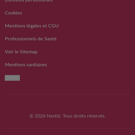
RAPPEL VOLONTAIRE ET
PREVENTIF DE LOTS DE
Cookies
LAITS INFANTILES
GUIGOZ ®
Mentions légales et CGU
FAQ rappels volontaires
des laits infantiles Guigoz®
Professionnels de Santé
Voir le Sitemap
Mentions sanitaires
Cookie
© 2026 Nestlé. Tous droits réservés.