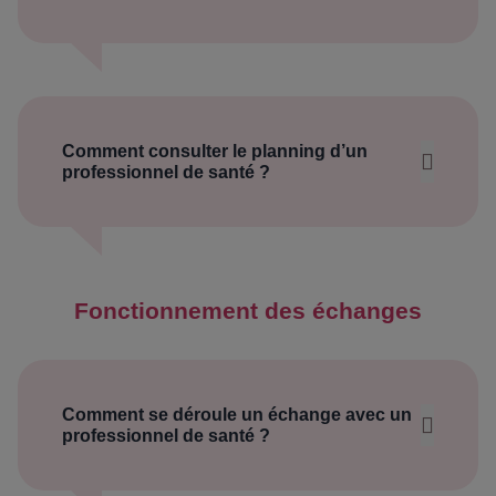
Sage‑femme
expérience
Psychologue
qualifications
domaine d’expertise
cliquer
sur son nom
informations fiables
éclairage
médical
rassurance
profil détaillé
parcours professionnel
CV
Comment consulter le planning d’un
professionnel de santé ?
Mon Espace Docteur ne remplace pas une
horaires de connexion
consultation médicale.
cliquer
sur son nom
Mon Espace Docteur
profil
jours et plages horaires de
Fonctionnement des échanges
connexion
Comment se déroule un échange avec un
professionnel de santé ?
chat