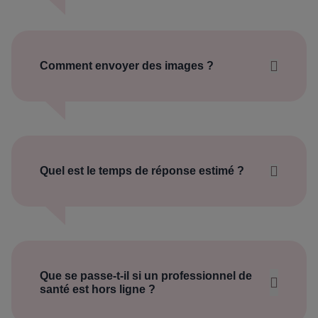
fonctionnalité d’envoi d’images
conseils adaptés
à vos besoins
Comment envoyer des images ?
cliquez sur l’
icône en forme de trombone
dans le chat:
Quel est le temps de réponse estimé ?
sélectionnez l’image à envoyer (photo,
Mon Espace Docteur
capture d’écran, document visuel).
MeetingDoctor
réactif et fluide
Le
temps de réponse moyen
est inférieur à
2
minutes
lorsque le professionnel est
connecté.
Que se passe‑t‑il si un professionnel de
Tous les messages sont traités dans un délai
santé est hors ligne ?
maximum de 4 minutes
, dans le respect des
hors ligne
horaires de connexion des professionnels
laisser un message via le
de santé.