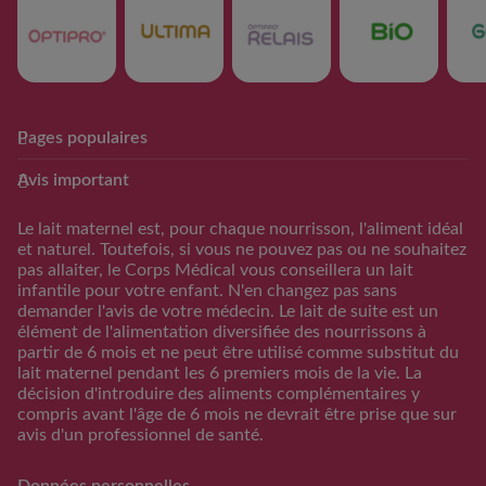
Pages populaires
Club Guigoz
Produits
Avis important
Avantage Club bébé & moi
Nos produits
Calculateur date
Trouver mon produit
Le lait maternel est, pour chaque nourrisson, l'aliment idéal
d’accouchement
et naturel. Toutefois, si vous ne pouvez pas ou ne souhaitez
Calculateur periode
pas allaiter, le Corps Médical vous conseillera un lait
d’ovulation
infantile pour votre enfant. N'en changez pas sans
demander l'avis de votre médecin. Le lait de suite est un
Calendrier Grossese
élément de l'alimentation diversifiée des nourrissons à
Guide de l’alimentation
partir de 6 mois et ne peut être utilisé comme substitut du
lait maternel pendant les 6 premiers mois de la vie. La
S'inscrire/S'identifier
décision d'introduire des aliments complémentaires y
Support
compris avant l'âge de 6 mois ne devrait être prise que sur
avis d'un professionnel de santé.
FAQs
Nous contacter
Données personnelles