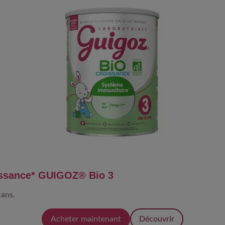
issance* GUIGOZ® Bio 3
 ans.
Acheter maintenant
Découvrir