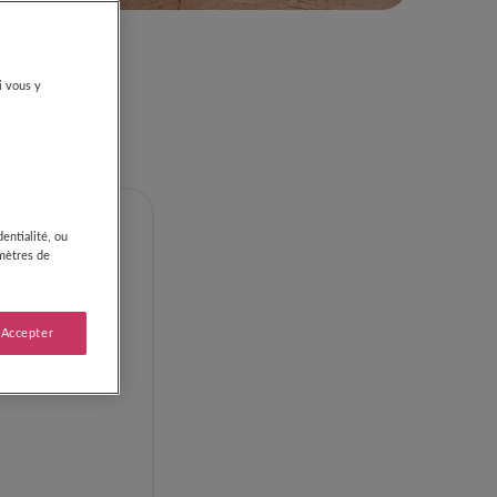
e âge
i vous y
entialité, ou
amètres de
 Accepter