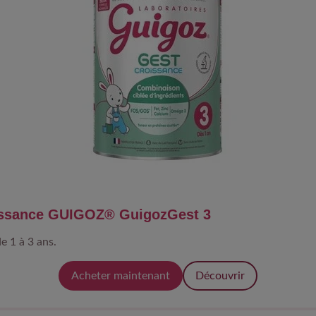
oissance GUIGOZ® GuigozGest 3
e 1 à 3 ans.
Acheter maintenant
Découvrir