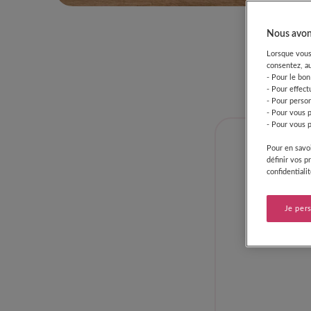
Lait
Nous avons
Lorsque vous 
consentez, au
- Pour le bon
- Pour effect
- Pour person
- Pour vous 
- Pour vous p
Pour en savoi
définir vos p
confidentiali
Je per