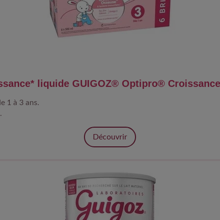
issance* liquide GUIGOZ® Optipro® Croissanc
e 1 à 3 ans.
.
Découvrir