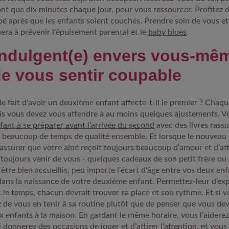
nt que dix minutes chaque jour, pour vous ressourcer. Profitez
apé après que les enfants soient couchés. Prendre soin de vous et
uera à prévenir l'épuisement parental et le
baby blues
.
ndulgent(e) envers vous-mêm
de vous sentir coupable
e fait d'avoir un deuxième enfant affecte-t-il le premier ? Chaq
ais vous devez vous attendre à au moins quelques ajustements. 
fant à se préparer avant l’arrivée du second
avec des livres rassu
 beaucoup de temps de qualité ensemble. Et lorsque le nouveau 
assurer que votre aîné reçoit toujours beaucoup d’amour et d’at
 toujours venir de vous - quelques cadeaux de son petit frère ou 
être bien accueillis, peu importe l'écart d'âge entre vos deux en
 dans la naissance de votre deuxième enfant. Permettez-leur d’ex
le temps, chacun devrait trouver sa place et son rythme. Et si vo
z de vous en tenir à sa routine plutôt que de penser que vous de
 enfants à la maison. En gardant le même horaire, vous l’aiderez 
i donnerez des occasions de jouer et d’attirer l’attention, et vou