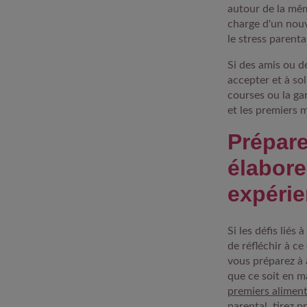
autour de la mêm
charge d'un nouv
le stress parenta
Si des amis ou d
accepter et à so
courses ou la ga
et les premiers 
Prépare
élabore
expéri
Si les défis liés
de réfléchir à c
vous préparez à 
que ce soit en ma
premiers alimen
parental, tirez 