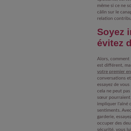
même si ce ne so
câlin sur le can
relation contrib
Soyez i
évitez 
Alors, comment l
est différent, m
votre premier en
conversations et
essayez de vous 
cela ne peut pas
sœur pourraient 
impliquer l'aîné
sentiments. Avec 
garderie, essaye
occuper des deux
sécurité, vous lu