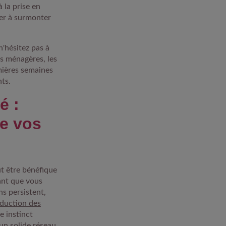
 la prise en
der à surmonter
n'hésitez pas à
es ménagères, les
mières semaines
nts.
é :
de vos
ut être bénéfique
ant que vous
ns persistent,
oduction des
e instinct
un solide réseau