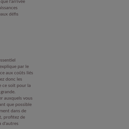
que l'arrivée
aissances
eaux défis
essentiel
explique par le
ace aux coûts liés
iez donc les
ce soit pour la
 grande.
er auxquels vous
ant que possible
lement dans de
, profitez de
à d'autres