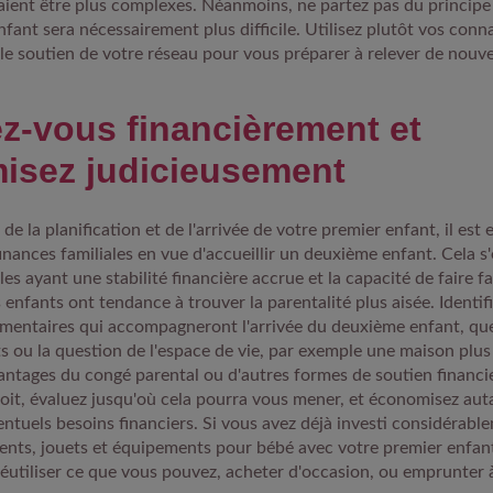
aient être plus complexes. Néanmoins, ne partez pas du principe 
fant sera nécessairement plus difficile. Utilisez plutôt vos conn
 le soutien de votre réseau pour vous préparer à relever de nouv
z-vous financièrement et
isez judicieusement
e la planification et de l'arrivée de votre premier enfant, il est 
inances familiales en vue d'accueillir un deuxième enfant. Cela s'
lles ayant une stabilité financière accrue et la capacité de faire f
 enfants ont tendance à trouver la parentalité plus aisée. Identif
entaires qui accompagneront l'arrivée du deuxième enfant, que 
s ou la question de l'espace de vie, par exemple une maison plus
antages du congé parental ou d'autres formes de soutien financi
roit, évaluez jusqu'où cela pourra vous mener, et économisez aut
ventuels besoins financiers. Si vous avez déjà investi considérab
ts, jouets et équipements pour bébé avec votre premier enfant
réutiliser ce que vous pouvez, acheter d'occasion, ou emprunter 