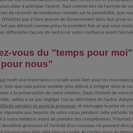
ous aider à anticiper l'avenir. Tout comme lors de l'arrivée de v
quez de recevoir de nombreux conseils sur la parentalité, que vou
n. N'hésitez pas à faire preuve de discernement dans leur prise en
 s'est pas déroulé comme prévu la première fois et que vous envi
rez différentes façons de renforcer votre confiance avant l'arrivé
ez-vous du "temps pour moi"
 pour nous"
soi
revêt une importance cruciale aussi bien pour les nouveaux 
s, bien que cela puisse sembler plus délicat à intégrer dans la ro
ent à la préservation de votre relation. Dans l'intérêt de votre b
mille, veillez à ne pas négliger l'un au détriment de l'autre. Adop
ilibrée pendant et après la grossesse
, et envisagez la prise de 
r répondre aux besoins de votre corps pendant cette période. Ve
 à votre médecin avant de prendre des compléments. Priorisez l
 deuxième grossesse et l'arrivée d'un nouveau-né peuvent être p
ut lorsque vous êtes déjà bien occupée. Accordez-vous du temps