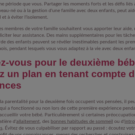
e période que vous. Partager les moments forts et les défis liés à
eau-né ou à la gestion d'une famille avec deux enfants, peut ai
l et à éviter l'isolement.
es membres de votre famille souhaitent vous apporter leur aide, 
lliciter leur assistance. Des mains supplémentaires pour les tâch
rde des enfants peuvent se révéler inestimables pendant les pre
mois, pendant lesquels vous vous adaptez à la vie avec deux enfa
z-vous pour le deuxième béb
z un plan en tenant compte 
ences
 à la parentalité pour la deuxième fois occupent vos pensées, il pe
e qui a fonctionné ou non lors de cette première expérience pend
accueillir votre bébé. Particulièrement si certaines préoccupatio
tière d'
allaitement
, des
bonnes habitudes de sommeil
ou d'
intr
ts
. Évitez de vous culpabiliser par rapport au passé : écoutez votr
profit de vos connaissances, menez des recherches et construisez 