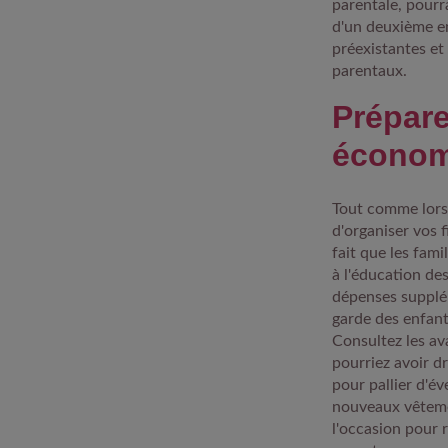
parentale, pourr
d'un deuxième en
préexistantes et
parentaux.
Prépare
économ
Tout comme lors d
d'organiser vos f
fait que les fami
à l'éducation des
dépenses supplém
garde des enfant
Consultez les av
pourriez avoir d
pour pallier d'é
nouveaux vêtemen
l'occasion pour 