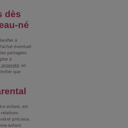
s dès
veau-né
lanifier à
 l'achat éventuel
ales partagées
apter à
a propreté
, en
'éviter que
arental
tre enfant, est
 relations
avérer précieux.
ième enfant