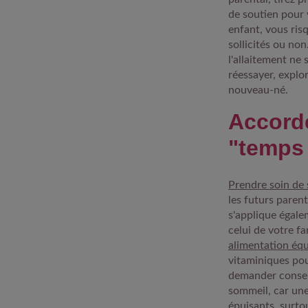
de soutien pour v
enfant, vous ris
sollicités ou no
l'allaitement ne
réessayer, explo
nouveau-né.
Accord
"temps
Prendre soin de 
les futurs parent
s'applique égalem
celui de votre fa
alimentation équ
vitaminiques pou
demander conseil
sommeil, car une
épuisants, surto