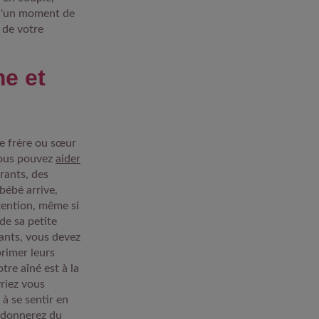
 d'un moment de
 de votre
e et
ue frère ou sœur
Vous pouvez
aider
rants, des
bébé arrive,
tention, même si
de sa petite
fants, vous devez
primer leurs
tre aîné est à la
vriez vous
à se sentir en
s donnerez du