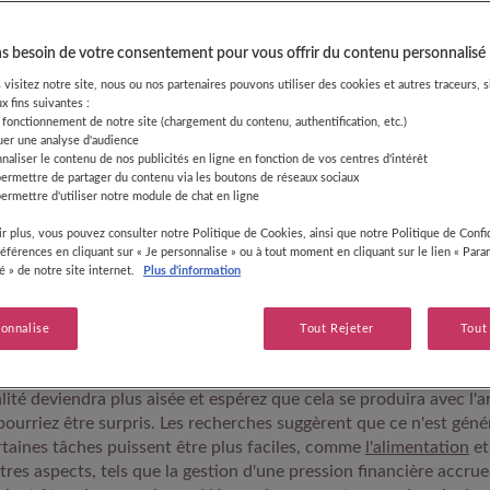
deuxième, ou comment l'aîné réagira à l'arrivée du nouve
normales pour les parents. Néanmoins, essayez de ne pas
 besoin de votre consentement pour vous offrir du contenu personnalisé
accueillir un deuxième enfant pourront vous aider à vou
de votre vie familiale.
visitez notre site, nous ou nos partenaires pouvons utiliser des cookies et autres traceurs, s
x fins suivantes :
 fonctionnement de notre site (chargement du contenu, authentification, etc.)
uer une analyse d'audience
naliser le contenu de nos publicités en ligne en fonction de vos centres d'intérêt
permettre de partager du contenu via les boutons de réseaux sociaux
z-vous à de nouveaux défis
ermettre d'utiliser notre module de chat en ligne
aux
r plus, vous pouvez consulter notre Politique de Cookies, ainsi que notre Politique de Confid
références en cliquant sur « Je personnalise » ou à tout moment en cliquant sur le lien « Par
té » de notre site internet.
Plus d'information
ent novice, vous avez probablement vécu une courbe d'apprentis
es hauts et des bas, en jonglant avec toutes les facettes de la pa
sonnalise
Tout Rejeter
Tout
x siestes. Cette fois-ci, en accueillant un deuxième enfant, vous
i rendra de nombreuses choses plus simples. Cependant, si vou
lité deviendra plus aisée et espérez que cela se produira avec l'a
ourriez être surpris. Les recherches suggèrent que ce n'est géné
rtaines tâches puissent être plus faciles, comme
l'alimentation
et
res aspects, tels que la gestion d'une pression financière accrue 