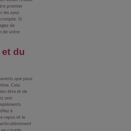
otre premier
s les ayez
 compte. Si
sagez de
e de votre
 et du
parents que pour
utine. Cela
ien-être et de
tez une
compléments
illez à
e repos et le
articulièrement
 en couple,