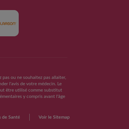
z pas ou ne souhaitez pas allaiter,
der l'avis de votre médecin. Le
TAIRE ET PREVENTIF
eut être utilisé comme substitut
ITS INFANTILES
lémentaires y compris avant l'âge
ntaires des laits
oz®
s de Santé
Voir le Sitemap