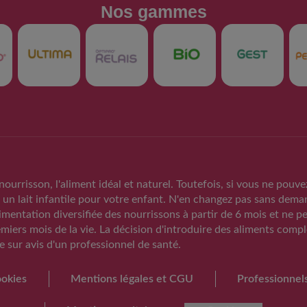
Nos gammes​
Produits
Support
Nos produits
FAQs
t
Trouver mon produit
Nous contacter
nourrisson, l'aliment idéal et naturel. Toutefois, si vous ne pouve
 un lait infantile pour votre enfant. N'en changez pas sans deman
RAPPEL VOLON
alimentation diversifiée des nourrissons à partir de 6 mois et ne p
DE LOTS DE LA
emiers mois de la vie. La décision d'introduire des aliments comp
GUIGOZ ®
e sur avis d'un professionnel de santé.
FAQ rappels volo
infantiles Guig
okies
Mentions légales et CGU
Professionnel