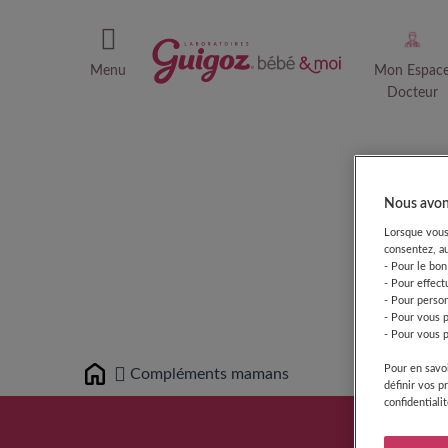
Menu
Mon Espac
Docteur
Nous avons
Lorsque vous 
consentez, au
- Pour le bon
- Pour effect
- Pour person
- Pour vous 
- Pour vous p
Pour en savoi
Compléments mamans
Home
définir vos p
confidentiali