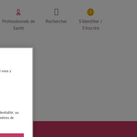
Professionnels de
Rechercher
S'identifier /
Santé
S'inscrire
i vous y
entialité, ou
amètres de