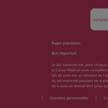
Pages populaires
Club Guigoz
Avis important
Avantage Club bébé & moi
Calculateur date d’accouchemen
Le lait maternel est, pour chaque 
Calculateur periode d’ovulation
le Corps Médical vous conseillera
lait de suite est un élément de l'
Calendrier Grossese
du lait maternel pendant les 6 pr
Guide de l’alimentation
de 6 mois ne devrait être prise qu
S'inscrire/S'identifier
Données personnelles
Co