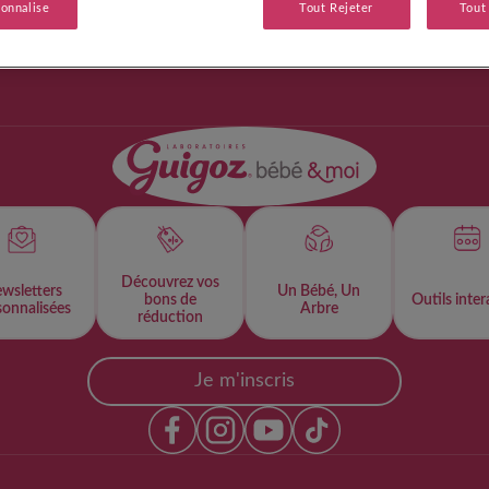
sonnalise
Tout Rejeter
Tout
Découvrez vos
wsletters
Un Bébé, Un
bons de
Outils intera
onnalisées​
Arbre
réduction
Je m'inscris