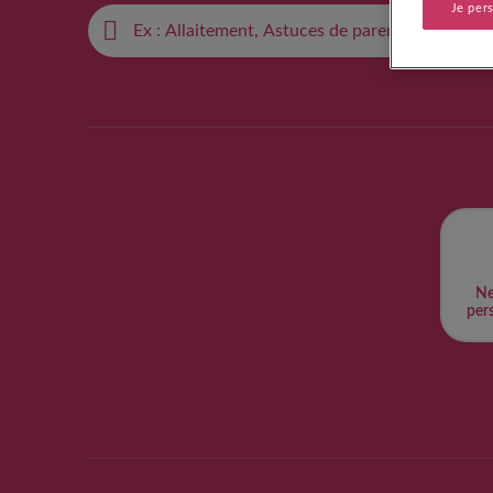
Je per
Ne
pers