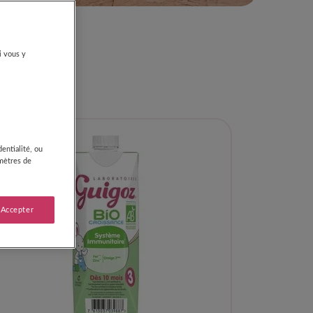
âge
i vous y
entialité, ou
amètres de
 Accepter