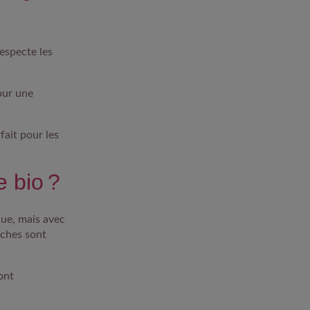
especte les
our une
rfait pour les
e bio ?
ique, mais avec
vaches sont
ont