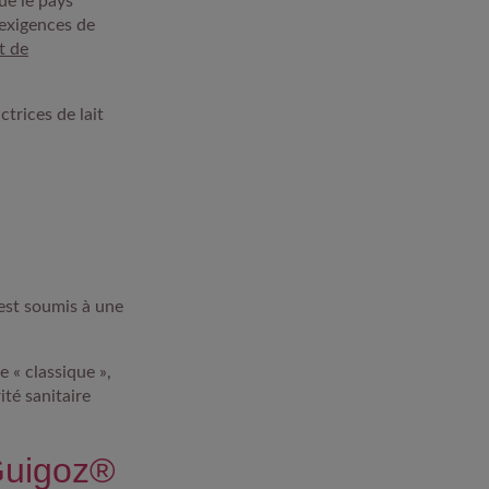
que le pays
exigences de
t de
trices de lait
 est soumis à une
.
e « classique »,
ité sanitaire
 Guigoz®