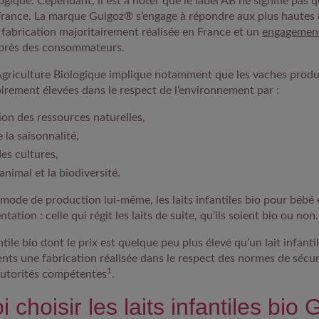
logique. Cependant, il est à noter que le label AB ne signifie pas 
 France. La
marque Guigoz®
s’engage à répondre aux plus
hautes 
fabrication majoritairement réalisée en France et un
engagemen
près des consommateurs.
 Agriculture Biologique implique notamment que les vaches produc
oirement élevées dans le respect de l’environnement par :
ion des ressources naturelles,
 la saisonnalité,
des cultures,
animal et la biodiversité.
mode de production lui-même, les laits infantiles bio pour bébé
ation : celle qui régit les laits de suite, qu’ils soient bio ou non
antile bio dont le prix est quelque peu plus élevé qu’un lait infantil
ents une fabrication réalisée dans le respect des normes de sécur
1
 autorités compétentes
.
 choisir les laits infantiles bio