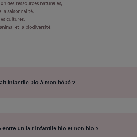
ion des ressources naturelles,
 la saisonnalité,
des cultures,
animal et la biodiversité.
ait infantile bio à mon bébé ?
 entre un lait infantile bio et non bio ?