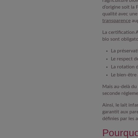
l’agriculture bio
d’origine soit la
qualité
avec une 
transparence
au
La certification
bio sont obligat
La préservat
Le respect de
La rotation 
Le bien-être 
Mais au-delà du 
seconde réglement
Ainsi, le lait inf
garantit aux par
définies par les
Pourquoi