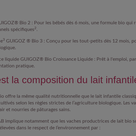
GUIGOZ® Bio 2
: Pour les bébés dès 6 mois, une formule bio qui r
2
nnels spécifiques
.
3
ce
GUIGOZ ® Bio 3
: Conçu pour les tout-petits dès 12 mois, p
logique.
nce liquide GUIGOZ® Bio Croissance Liquide
: Prêt à l'emploi, pa
entation pratique.
st la composition du lait infantil
 bio offre la même qualité nutritionnelle que le lait infantile class
ultivés selon les règles strictes de l’agriculture biologique. Les 
air et nourries de pâturages sains.
 AB implique notamment que les vaches productrices de lait bio s
élevées dans le respect de l’environnement par :