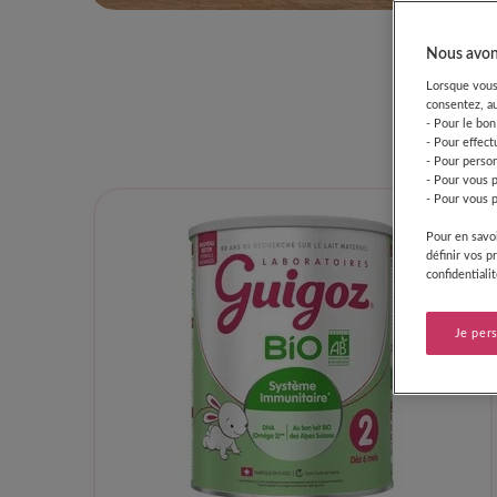
La
Nous avons
Lorsque vous 
consentez, au
- Pour le bon
- Pour effect
- Pour person
- Pour vous 
- Pour vous p
Pour en savoi
définir vos p
confidentiali
Je per