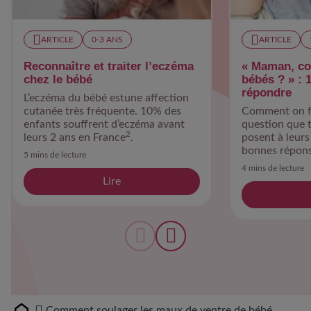
ARTICLE
0-3 ANS
ARTICLE
Reconnaître et traiter l’eczéma
« Maman, co
chez le bébé
bébés ? » : 1
répondre
L’eczéma du bébé estune affection
cutanée très fréquente. 10% des
Comment on fa
enfants souffrent d’eczéma avant
question que t
2
leurs 2 ans en France
.
posent à leurs
bonnes répons
5 mins de lecture
d’une psychol
4 mins de lecture
Lire
Comment soulager les maux de ventre de bébé