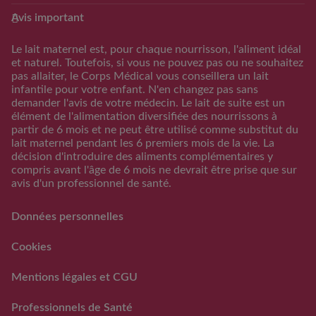
Club Guigoz
Produits
Avis important
Avantage Club bébé & moi
Nos produits
Calculateur date
Trouver mon produit
Le lait maternel est, pour chaque nourrisson, l'aliment idéal
d’accouchement
et naturel. Toutefois, si vous ne pouvez pas ou ne souhaitez
Calculateur periode
pas allaiter, le Corps Médical vous conseillera un lait
d’ovulation
infantile pour votre enfant. N'en changez pas sans
demander l'avis de votre médecin. Le lait de suite est un
Calendrier Grossese
élément de l'alimentation diversifiée des nourrissons à
Guide de l’alimentation
partir de 6 mois et ne peut être utilisé comme substitut du
lait maternel pendant les 6 premiers mois de la vie. La
S'inscrire/S'identifier
décision d'introduire des aliments complémentaires y
Support
compris avant l'âge de 6 mois ne devrait être prise que sur
avis d'un professionnel de santé.
FAQs
Nous contacter
Données personnelles
RAPPEL VOLONTAIRE ET
PREVENTIF DE LOTS DE
Cookies
LAITS INFANTILES
GUIGOZ ®
Mentions légales et CGU
FAQ rappels volontaires
des laits infantiles Guigoz®
Professionnels de Santé