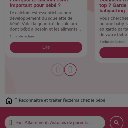
important pour bébé ?
top ? Garde 
babysitting
Le calcium est essentiel au bon
développement du squelette de
Vous cherchez
bébé. Voici la quantité de calcium
ou une baby-si
dont bébé a besoin et les aliments
en garde part
qui en contiennent.
de votre bébé 
1 min de lecture
6 mins de lecture
Lire
Reconnaître et traiter l’eczéma chez le bébé
Home