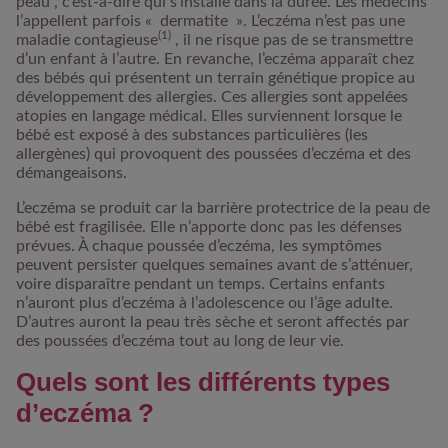
peau , c’est-à-dire qui s’installe dans la durée. Les médecins
l’appellent parfois « dermatite ». L’eczéma n’est pas une
(1)
maladie contagieuse
, il ne risque pas de se transmettre
d’un enfant à l’autre. En revanche, l’eczéma apparaît chez
des bébés qui présentent un terrain génétique propice au
développement des allergies. Ces allergies sont appelées
atopies en langage médical. Elles surviennent lorsque le
bébé est exposé à des substances particulières (les
allergènes) qui provoquent des poussées d’eczéma et des
démangeaisons.
L’eczéma se produit car la
barrière protectrice de la peau de
bébé est fragilisée
. Elle n’apporte donc pas les défenses
prévues. À chaque poussée d’eczéma, les symptômes
peuvent persister quelques semaines avant de s’atténuer,
voire disparaître pendant un temps. Certains enfants
n’auront plus d’eczéma à l’adolescence ou l’âge adulte.
D’autres auront la peau très sèche et seront affectés par
des poussées d’eczéma tout au long de leur vie.
Quels sont les différents types
d’eczéma ?