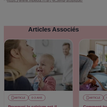
https://www.mpedia.fr/art-eczema-atopique/
Articles Associés
ARTICLE
0-3 ANS
ARTICLE
Pourquoi le calcium est-il
Comment tr