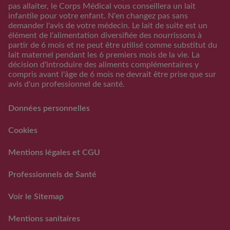
Calculateur periode
pas allaiter, le Corps Médical vous conseillera un lait
d’ovulation
infantile pour votre enfant. N'en changez pas sans
demander l'avis de votre médecin. Le lait de suite est un
Calendrier Grossese
élément de l'alimentation diversifiée des nourrissons à
Guide de l’alimentation
partir de 6 mois et ne peut être utilisé comme substitut du
lait maternel pendant les 6 premiers mois de la vie. La
S'inscrire/S'identifier
décision d'introduire des aliments complémentaires y
Support
compris avant l'âge de 6 mois ne devrait être prise que sur
avis d'un professionnel de santé.
FAQs
Nous contacter
Données personnelles
RAPPEL VOLONTAIRE ET
PREVENTIF DE LOTS DE
Cookies
LAITS INFANTILES
GUIGOZ ®
Mentions légales et CGU
FAQ rappels volontaires
des laits infantiles Guigoz®
Professionnels de Santé
Voir le Sitemap
Mentions sanitaires