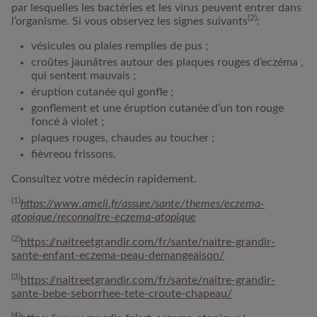
par lesquelles les bactéries et les virus peuvent entrer dans
(2)
l’organisme. Si vous observez les signes suivants
:
vésicules ou plaies remplies de pus ;
croûtes jaunâtres autour des plaques rouges d’eczéma ,
qui sentent mauvais ;
éruption cutanée qui gonfle ;
gonflement et une éruption cutanée d’un ton rouge
foncé à violet ;
plaques rouges, chaudes au toucher ;
fièvreou frissons.
Consultez votre médecin rapidement.
(1)
https://www.ameli.fr/assure/sante/themes/eczema-
atopique/reconnaitre-eczema-atopique
(2)
https://naitreetgrandir.com/fr/sante/naitre-grandir-
sante-enfant-eczema-peau-demangeaison/
(3)
https://naitreetgrandir.com/fr/sante/naitre-grandir-
sante-bebe-seborrhee-tete-croute-chapeau/
(4)