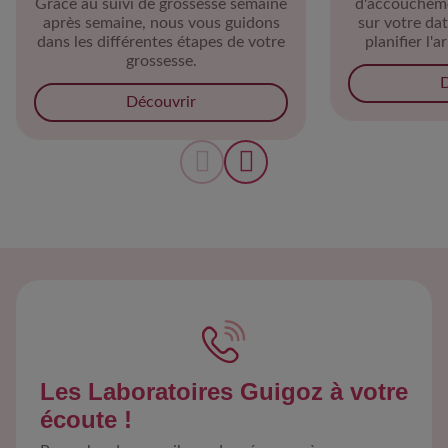
Grâce au suivi de grossesse semaine
d'accoucheme
après semaine, nous vous guidons
sur votre da
dans les différentes étapes de votre
planifier l'
grossesse.
D
Découvrir
Les Laboratoires Guigoz à votre
écoute !