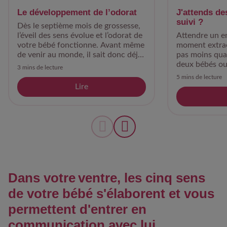
Le développement de l’odorat
J'attends de
suivi ?
Dès le septième mois de grossesse,
l’éveil des sens évolue et l’odorat de
Attendre un e
votre bébé fonctionne. Avant même
moment extraor
de venir au monde, il sait donc déjà
pas moins qua
vous reconnaître grâce à votre
deux bébés ou
3 mins de lecture
odeur !
5 mins de lecture
Lire
Dans votre ventre, les cinq sens
de votre bébé s'élaborent et vous
permettent d'entrer en
communication avec lui.