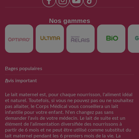
Nos gammes​
Pages populaires
Club Guigoz
Produits
Avis important
Avantage Club bébé & moi
Nos produits
Calculateur date
Trouver mon produit
Le lait maternel est, pour chaque nourrisson, l'aliment idéal
d’accouchement
et naturel. Toutefois, si vous ne pouvez pas ou ne souhaitez
Calculateur periode
pas allaiter, le Corps Médical vous conseillera un lait
d’ovulation
infantile pour votre enfant. N'en changez pas sans
demander l'avis de votre médecin. Le lait de suite est un
Calendrier Grossese
élément de l'alimentation diversifiée des nourrissons à
Guide de l’alimentation
partir de 6 mois et ne peut être utilisé comme substitut du
lait maternel pendant les 6 premiers mois de la vie. La
S'inscrire/S'identifier