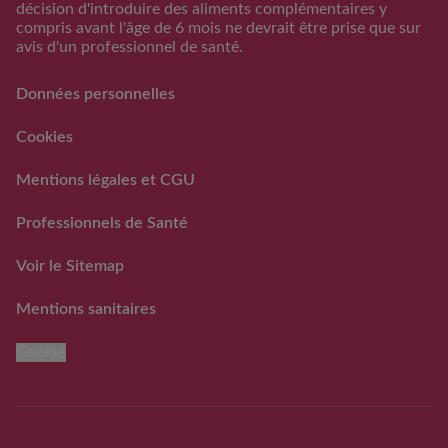
décision d'introduire des aliments complémentaires y
Support
compris avant l'âge de 6 mois ne devrait être prise que sur
avis d'un professionnel de santé.
FAQs
Nous contacter
Données personnelles
RAPPEL VOLONTAIRE ET
PREVENTIF DE LOTS DE
Cookies
LAITS INFANTILES
GUIGOZ ®
Mentions légales et CGU
FAQ rappels volontaires
des laits infantiles Guigoz®
Professionnels de Santé
Voir le Sitemap
Mentions sanitaires
Cookie