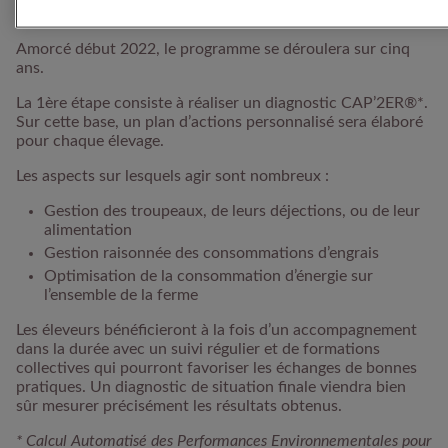
Amorcé début 2022, le programme se déroulera sur cinq
ans.
La 1ère étape consiste à réaliser un diagnostic CAP’2ER®*.
Sur cette base, un plan d’actions personnalisé sera élaboré
pour chaque élevage.
Les aspects sur lesquels agir sont nombreux :
Gestion des troupeaux, de leurs déjections, ou de leur
alimentation
Gestion raisonnée des consommations d’engrais
Optimisation de la consommation d’énergie sur
l’ensemble de la ferme
Les éleveurs bénéficieront à la fois d’un accompagnement
dans la durée avec un suivi régulier et de formations
collectives qui pourront favoriser les échanges de bonnes
pratiques. Un diagnostic de situation finale viendra bien
sûr mesurer précisément les résultats obtenus.
* Calcul Automatisé des Performances Environnementales pour