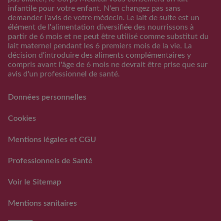
d’ovulation
infantile pour votre enfant. N'en changez pas sans
demander l'avis de votre médecin. Le lait de suite est un
Calendrier Grossese
élément de l'alimentation diversifiée des nourrissons à
Guide de l’alimentation
partir de 6 mois et ne peut être utilisé comme substitut du
lait maternel pendant les 6 premiers mois de la vie. La
S'inscrire/S'identifier
décision d'introduire des aliments complémentaires y
Support
compris avant l'âge de 6 mois ne devrait être prise que sur
avis d'un professionnel de santé.
FAQs
Nous contacter
Données personnelles
RAPPEL VOLONTAIRE ET
PREVENTIF DE LOTS DE
Cookies
LAITS INFANTILES
GUIGOZ ®
Mentions légales et CGU
FAQ rappels volontaires
des laits infantiles Guigoz®
Professionnels de Santé
Voir le Sitemap
Mentions sanitaires