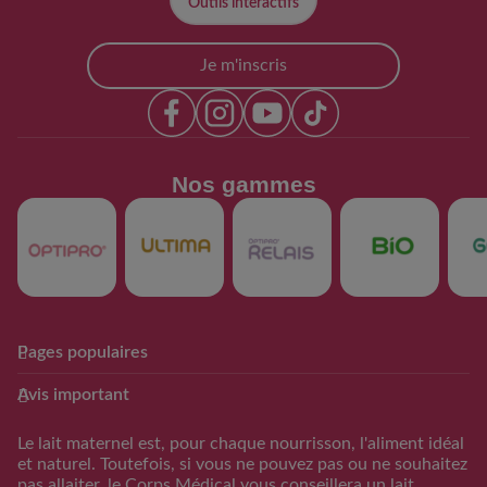
Outils interactifs​
Je m'inscris
Nos gammes​
Pages populaires
Club Guigoz
Produits
Avis important
Avantage Club bébé & moi
Nos produits
Calculateur date
Trouver mon produit
Le lait maternel est, pour chaque nourrisson, l'aliment idéal
d’accouchement
et naturel. Toutefois, si vous ne pouvez pas ou ne souhaitez
Calculateur periode
pas allaiter, le Corps Médical vous conseillera un lait