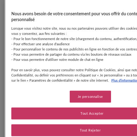
de ses activités.
Dans notre métier, l’élevage est une des principales sources
Nous avons besoin de votre consentement pour vous offrir du cont
d’émissions de GES : les matières premières représentent
personnalisé
ainsi à elle seules plus de 60% de l’empreinte carbone des
Lorsque vous visitez notre site, nous ou nos partenaires pouvons utiliser des cookies 
produits fabriqués à Boué. Pour limiter au mieux notre
vous y consentez, aux fins suivantes :
impact, nous avons donc souhaité accompagner nos
- Pour le bon fonctionnement de notre site (chargement du contenu, authentification,
éleveurs partenaires vers des pratiques de production plus
- Pour effectuer une analyse d'audience
durables en investissant dans le programme : « La Ferme
- Pour personnaliser le contenu de nos publicités en ligne en fonction de vos centres
laitière bas carbone ».
- Pour vous permettre de partager du contenu via les boutons de réseaux sociaux
- Pour vous permettre d'utiliser notre module de chat en ligne
Accompagner nos éleveurs
Pour en savoir plus, vous pouvez consulter notre Politique de Cookies, ainsi que not
partenaires
Confidentialité, ou définir vos préférences en cliquant sur « Je personnalise » ou à 
sur le lien « Paramètres de confidentialité » de notre site internet.
Plus d'informati
Ce programme a été mis en place en 2021 en partenariat
étroit avec l’Idele — Institut de l’Élevage. Il permettra
Je personnalise
d’accompagner pendant cinq ans (2022-2027) les éleveurs
partenaires volontaires. A termes, la mise en place de
pratiques plus durables au sein des fermes devrait ainsi
Tout Accepter
permettre à chaque éleveur engagé de réduire les émissions
de GES de son exploitation de 10 à 20 % en moyenne.
Tout Rejeter
Un programme sur 5 ans