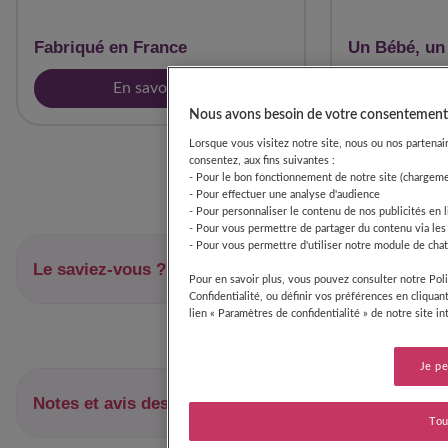
Fabriqué en France
Un Bébé, un
En savoir plus
En 
Nous avons besoin de votre consentement 
Lorsque vous visitez notre site, nous ou nos partenair
consentez, aux fins suivantes :
- Pour le bon fonctionnement de notre site (chargemen
- Pour effectuer une analyse d'audience
- Pour personnaliser le contenu de nos publicités en l
- Pour vous permettre de partager du contenu via les
- Pour vous permettre d'utiliser notre module de chat
Le saviez-vous ?
Pour en savoir plus, vous pouvez consulter notre Poli
Confidentialité, ou définir vos préférences en cliquan
lien « Paramètres de confidentialité » de notre site i
Je pe
Notes et avis des parents
Tou