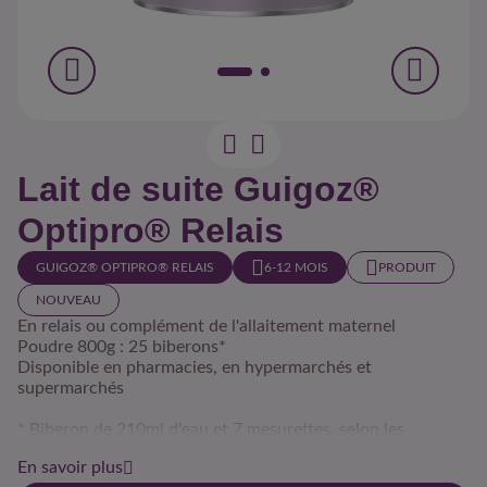
Lait de suite Guigoz®
Optipro® Relais
GUIGOZ® OPTIPRO® RELAIS
6-12 MOIS​
PRODUIT
NOUVEAU
En relais ou complément de l'allaitement maternel
Poudre 800g : 25 biberons*
Disponible en pharmacies, en hypermarchés et
supermarchés
* Biberon de 210ml d'eau et 7 mesurettes, selon les
modalités de reconstitution figurant sur la boîte.
En savoir plus