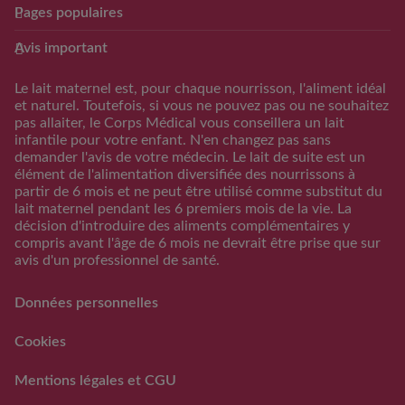
Pages populaires
Club Guigoz
Produits
Avis important
Avantage Club bébé & moi
Nos produits
Calculateur date
Trouver mon produit
Le lait maternel est, pour chaque nourrisson, l'aliment idéal
d’accouchement
et naturel. Toutefois, si vous ne pouvez pas ou ne souhaitez
Calculateur periode
pas allaiter, le Corps Médical vous conseillera un lait
d’ovulation
infantile pour votre enfant. N'en changez pas sans
demander l'avis de votre médecin. Le lait de suite est un
Calendrier Grossese
élément de l'alimentation diversifiée des nourrissons à
Guide de l’alimentation
partir de 6 mois et ne peut être utilisé comme substitut du
lait maternel pendant les 6 premiers mois de la vie. La
S'inscrire/S'identifier
décision d'introduire des aliments complémentaires y
Support
compris avant l'âge de 6 mois ne devrait être prise que sur
avis d'un professionnel de santé.
FAQs
Nous contacter
Données personnelles
RAPPEL VOLONTAIRE ET
PREVENTIF DE LOTS DE
Cookies
LAITS INFANTILES
GUIGOZ ®
Mentions légales et CGU
FAQ rappels volontaires