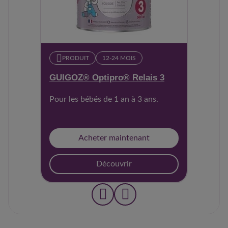
PRODUIT
12-24 MOIS​
GUIGOZ® Optipro® Relais 3
Pour les bébés de 1 an à 3 ans.
Acheter maintenant
Découvrir