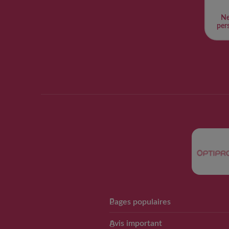
Ne
pers
Pages populaires
Club Guigoz
Avis important
Avantage Club bébé & moi