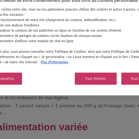
 besoin de votre consentement pour vous offrir du contenu personnalisé
visitez notre site, nous ou nos partenaires pouvons utiliser des cookies et autres traceurs, s
x fins suivantes :
 fonctionnement de notre site (chargement du contenu, authentification, etc.)
uer une analyse d'audience
menter légèrement le no
naliser le contenu de nos publicités en ligne en fonction de vos centres d'intérêt
permettre de partager du contenu via les boutons de réseaux sociaux
endant la grossesse
ermettre d'utiliser notre module de chat en ligne
r plus, vous pouvez consulter notre Politique de Cookies, ainsi que notre Politique de Confid
références en cliquant sur « Je personnalise » ou à tout moment en cliquant sur le lien « Par
r pour deux ni deux fois plus ! Le plus important est surtout
té » de notre site internet.
Plus d'information
 à l'organisme et à bébé, tous les nutriments dont vous avez besoi
sonnalise
Tout Rejeter
Tout
ollations équilibrées par jour sauront combler les besoins supp
 et lui éviteront de mal digérer.
lation : 1 yaourt nature + 1 pomme ou 100 g de fromage blanc 
is…
alimentation variée