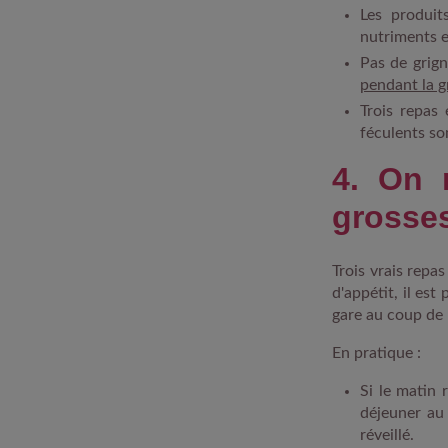
Les produit
nutriments es
Pas de grign
pendant la g
Trois repas 
féculents so
4. On 
grosse
Trois vrais repa
d'appétit, il es
gare au coup de 
En pratique :
Si le matin 
déjeuner au
réveillé.