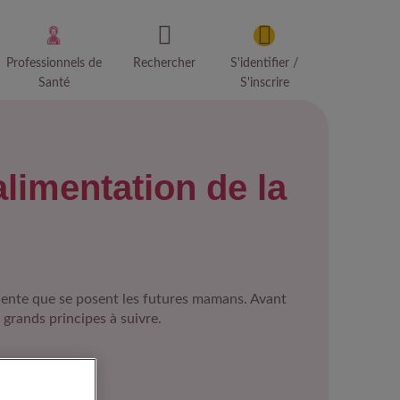
Professionnels de
Rechercher
S'identifier /
Santé
S'inscrire
alimentation de la
ente que se posent les futures mamans. Avant
5 grands principes à suivre.