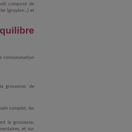
soit composé de
ier (gruyère…) et
quilibre
 une consommation
la grossesse, de
pain complet, les
nt la grossesse,
mentaires, et sur