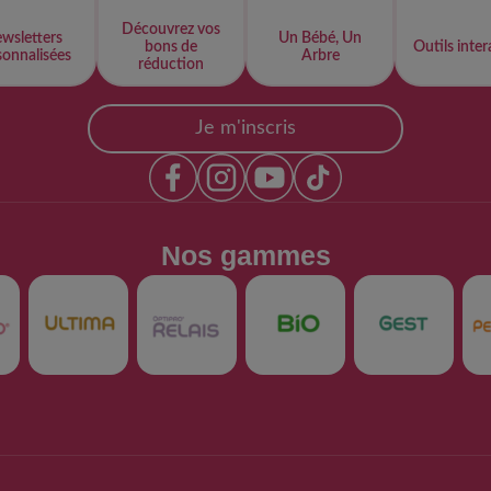
Découvrez vos
wsletters
Un Bébé, Un
bons de
Outils intera
onnalisées​
Arbre
réduction
Je m'inscris
Nos gammes​
Produits
Support
Nos produits
FAQs