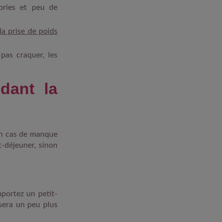
ories et peu de
la prise de poids
 pas craquer, les
dant la
 En cas de manque
t-déjeuner, sinon
mportez un petit-
sera un peu plus