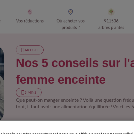
e
Vos réductions
Où acheter vos
911536
produits ?
arbres plantés
ARTICLE
Nos 5 conseils sur l'
femme enceinte
3 MINS
Que peut-on manger enceinte ? Voilà une question fréqu
tout, il faut avoir une alimentation équilibrée ! Voici les 
 conseils sur l'alimentation de la femme enceinte