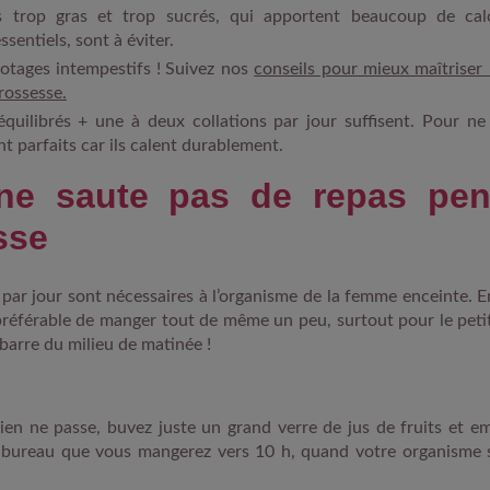
s trop gras et trop sucrés, qui apportent beaucoup de cal
sentiels, sont à éviter.
otages intempestifs ! Suivez nos
conseils pour mieux maîtriser 
rossesse.
équilibrés + une à deux collations par jour suffisent. Pour ne
nt parfaits car ils calent durablement.
ne saute pas de repas pen
sse
s par jour sont nécessaires à l’organisme de la femme enceinte.
t préférable de manger tout de même un peu, surtout pour le peti
barre du milieu de matinée !
rien ne passe, buvez juste un grand verre de jus de fruits et e
 bureau que vous mangerez vers 10 h, quand votre organisme 