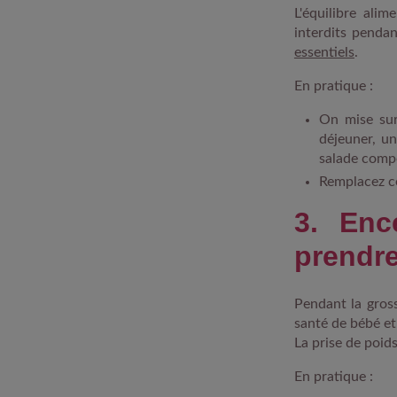
L'équilibre ali
interdits pendan
essentiels
.
En pratique :
On mise sur
déjeuner, un
salade compo
Remplacez ce
3. Enc
prendre
Pendant la gross
santé de bébé e
La prise de poid
En pratique :