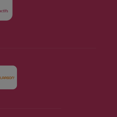
ctifs​