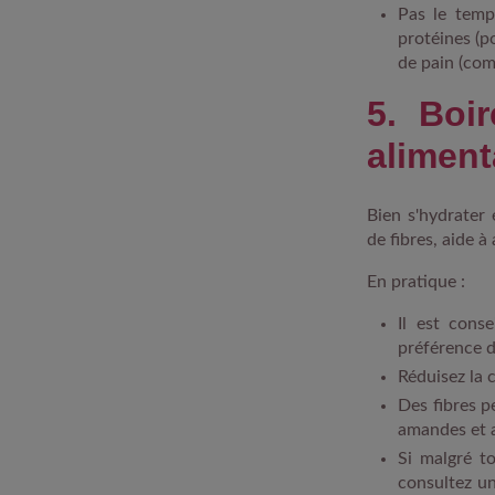
Pas le temp
protéines (p
de pain (com
5. Boir
aliment
Bien s'hydrater 
de fibres, aide à
En pratique :
Il est cons
préférence d
Réduisez la 
Des fibres p
amandes et a
Si malgré t
consultez un