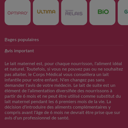
Pages populaires
Club Guigoz
Produits
Avis important
Avantage Club bébé & moi
Nos produits
Calculateur date
Trouver mon produit
Le lait maternel est, pour chaque nourrisson, l'aliment idéal
d’accouchement
et naturel. Toutefois, si vous ne pouvez pas ou ne souhaitez
Calculateur periode
pas allaiter, le Corps Médical vous conseillera un lait
d’ovulation
infantile pour votre enfant. N'en changez pas sans
demander l'avis de votre médecin. Le lait de suite est un
Calendrier Grossese
élément de l'alimentation diversifiée des nourrissons à
Guide de l’alimentation
partir de 6 mois et ne peut être utilisé comme substitut du
lait maternel pendant les 6 premiers mois de la vie. La
S'inscrire/S'identifier
décision d'introduire des aliments complémentaires y
Support
compris avant l'âge de 6 mois ne devrait être prise que sur
avis d'un professionnel de santé.
FAQs
Nous contacter