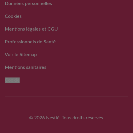
Données personnelles
RAPPEL VOLONTAIRE ET
PREVENTIF DE LOTS DE
Cookies
LAITS INFANTILES
GUIGOZ ®
Mentions légales et CGU
FAQ rappels volontaires
des laits infantiles Guigoz®
Professionnels de Santé
Voir le Sitemap
Mentions sanitaires
Cookie
© 2026 Nestlé. Tous droits réservés.