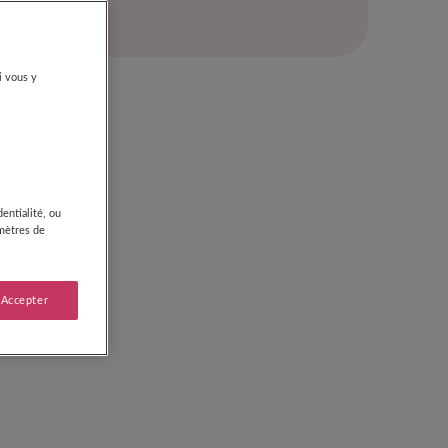
i vous y
entialité, ou
amètres de
 Accepter