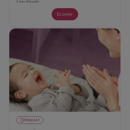
1 min d'écoute
Ecouter
PÓDCAST