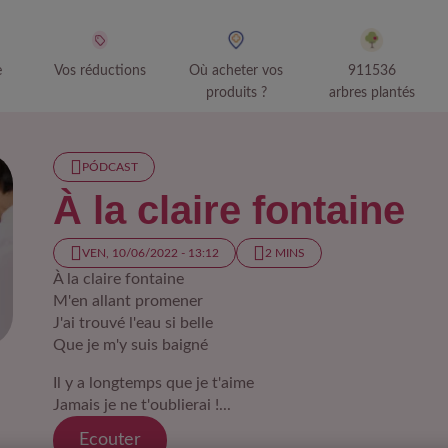
e
Vos réductions
Où acheter vos
911536
produits ?
arbres plantés
PÓDCAST
À la claire fontaine
VEN, 10/06/2022 - 13:12
2 MINS
À la claire fontaine
M'en allant promener
J'ai trouvé l'eau si belle
Que je m'y suis baigné
Il y a longtemps que je t'aime
Jamais je ne t'oublierai !...
Ecouter