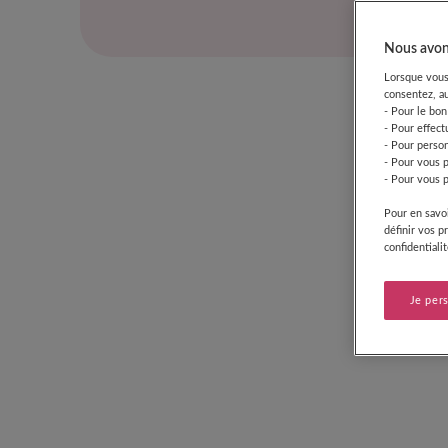
Nous avons
Lorsque vous 
consentez, au
- Pour le bon
- Pour effect
- Pour person
- Pour vous 
- Pour vous p
Pour en savoi
définir vos p
confidentiali
Je per