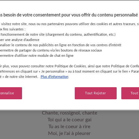
 besoin de votre consentement pour vous offrir du contenu personnalisé
visitez notre site, nous ou nos partenaires pouvons utiliser des cookies et autres traceurs, s
x fins suivantes :
 fonctionnement de notre site (chargement du contenu, authentification, etc.)
uer une analyse d'audience
naliser le contenu de nos publicités en ligne en fonction de vos centres d'intérêt
permettre de partager du contenu via les boutons de réseaux sociaux
ermettre d'utiliser notre module de chat en ligne
Sous les feuilles d'un chêne
Je me suis fait sécher
r plus, vous pouvez consulter notre Politique de Cookies, ainsi que notre Politique de Confid
Sur la plus haute branche
références en cliquant sur « Je personnalise » ou à tout moment en cliquant sur le lien « Par
té » de notre site internet.
Plus d'information
Un rossignol chantait
Il y a longtemps que je t'aime
sonnalise
Tout Rejeter
Tout
Jamais je ne t'oublierai !
Chante, rossignol, chante
Toi qui a le coeur gai
Tu as le coeur à rire
Moi, je l'ai à pleurer