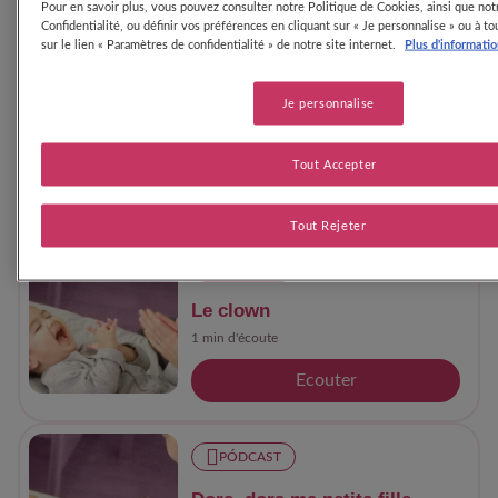
Ecouter
Pour en savoir plus, vous pouvez consulter notre Politique de Cookies, ainsi que not
Confidentialité, ou définir vos préférences en cliquant sur « Je personnalise » ou à 
sur le lien « Paramètres de confidentialité » de notre site internet.
Plus d'informati
PÓDCAST
Je personnalise
Fais dodo
1 min d'écoute
Tout Accepter
Ecouter
Tout Rejeter
PÓDCAST
Le clown
1 min d'écoute
Ecouter
PÓDCAST