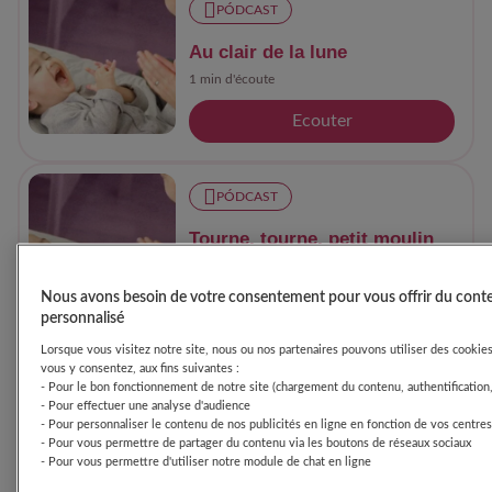
PÓDCAST
Au clair de la lune
1 min d'écoute
Ecouter
PÓDCAST
Tourne, tourne, petit moulin
1 min d'écoute
Nous avons besoin de votre consentement pour vous offrir du cont
Ecouter
personnalisé
Lorsque vous visitez notre site, nous ou nos partenaires pouvons utiliser des cookies 
vous y consentez, aux fins suivantes :
PÓDCAST
- Pour le bon fonctionnement de notre site (chargement du contenu, authentification,
- Pour effectuer une analyse d'audience
Le petit ver tout nu
- Pour personnaliser le contenu de nos publicités en ligne en fonction de vos centres
- Pour vous permettre de partager du contenu via les boutons de réseaux sociaux
2 mins d'écoute
- Pour vous permettre d'utiliser notre module de chat en ligne