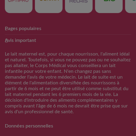
Pages populaires
Club Guigoz
Produits
Avis important
Avantage Club bébé & moi
Nos produits
Calculateur date
Trouver mon produit
Le lait maternel est, pour chaque nourrisson, l'aliment idéal
d’accouchement
et naturel. Toutefois, si vous ne pouvez pas ou ne souhaitez
Calculateur periode
pas allaiter, le Corps Médical vous conseillera un lait
d’ovulation
infantile pour votre enfant. N'en changez pas sans
demander l'avis de votre médecin. Le lait de suite est un
Calendrier Grossese
élément de l'alimentation diversifiée des nourrissons à
Guide de l’alimentation
partir de 6 mois et ne peut être utilisé comme substitut du
lait maternel pendant les 6 premiers mois de la vie. La
S'inscrire/S'identifier
décision d'introduire des aliments complémentaires y
Support
compris avant l'âge de 6 mois ne devrait être prise que sur
avis d'un professionnel de santé.
FAQs
Nous contacter
Données personnelles
RAPPEL VOLONTAIRE ET