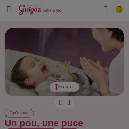
Ecouter
PÓDCAST
Un pou, une puce