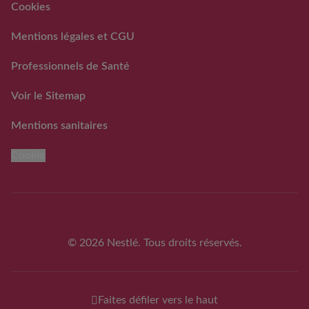
PREVENTIF DE LOTS DE
Cookies
LAITS INFANTILES
GUIGOZ ®
Mentions légales et CGU
FAQ rappels volontaires
des laits infantiles Guigoz®
Professionnels de Santé
Voir le Sitemap
Mentions sanitaires
Cookie
© 2026 Nestlé. Tous droits réservés.
Faites défiler vers le haut