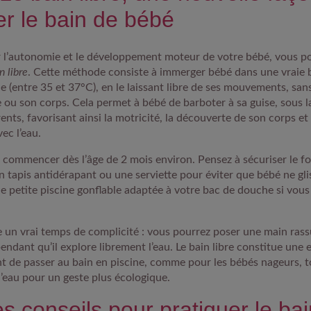
er le bain de bébé
 l’autonomie et le développement moteur de votre bébé, vous p
n libre
. Cette méthode consiste à immerger bébé dans une vraie 
e (entre 35 et 37°C), en le laissant libre de ses mouvements, sans
e ou son corps. Cela permet à bébé de barboter à sa guise, sous l
ents, favorisant ainsi la motricité, la découverte de son corps et
vec l’eau.
commencer dès l’âge de 2 mois environ. Pensez à sécuriser le fo
n tapis antidérapant ou une serviette pour éviter que bébé ne gl
une petite piscine gonflable adaptée à votre bac de douche si vou
un vrai temps de complicité : vous pourrez poser une main rass
ndant qu’il explore librement l’eau. Le bain libre constitue une 
t de passer au bain en piscine, comme pour les bébés nageurs, to
eau pour un geste plus écologique.
 conseils pour pratiquer le bain