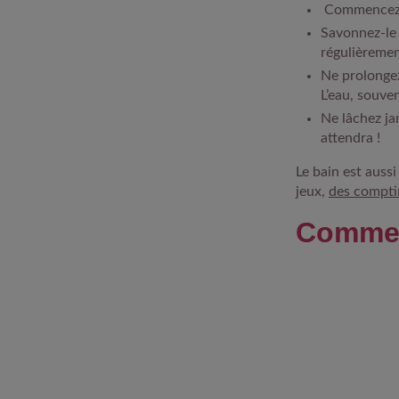
Commencez à 
Savonnez-le 
régulièremen
Ne prolongez
L’eau, souven
Ne lâchez ja
attendra !
Le bain est aussi
jeux,
des compti
Commen