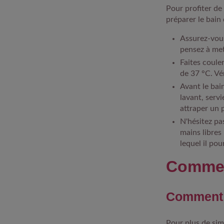
Pour profiter de
préparer le bain
Assurez-vous
pensez à met
Faites coule
de 37 °C. Vé
Avant le bai
lavant, serv
attraper un
N'hésitez pa
mains libres
lequel il pou
Commen
Comment 
Pour plus de sim