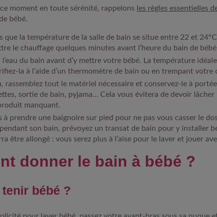
 ce moment en toute sérénité, rappelons
les règles essentielles d
 de bébé.
 que la température de la salle de bain se situe entre 22 et 24°C.
tre le chauffage quelques minutes avant l’heure du bain de bébé
r l’eau du bain avant d’y mettre votre bébé. La température idéale
rifiez-la à l’aide d’un thermomètre de bain ou en trempant votre
n, rassemblez tout le matériel nécessaire et conservez-le à portée
iettes, sortie de bain, pyjama… Cela vous évitera de devoir lâche
 produit manquant.
s à prendre une baignoire sur pied pour ne pas vous casser le dos
 pendant son bain, prévoyez un transat de bain pour y installer b
rra être allongé : vous serez plus à l’aise pour le laver et jouer ave
t donner le bain à bébé ?
tenir bébé ?
plicité pour laver bébé, passez votre avant-bras sous sa nuque e