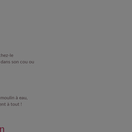
chez-le
s dans son cou ou
 moulin à eau,
ent à tout !
on