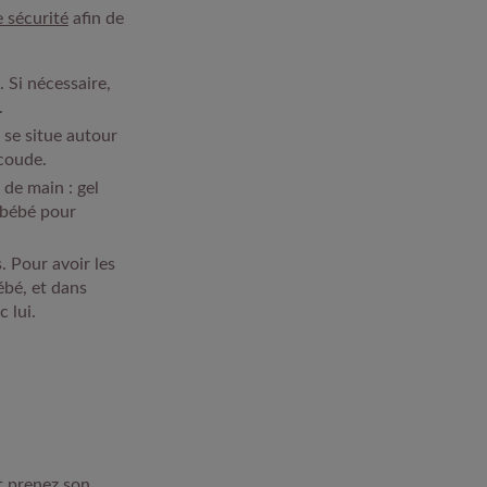
e sécurité
afin de
 Si nécessaire,
.
 se situe autour
 coude.
 de main : gel
r bébé pour
. Pour avoir les
ébé, et dans
c lui.
t prenez son