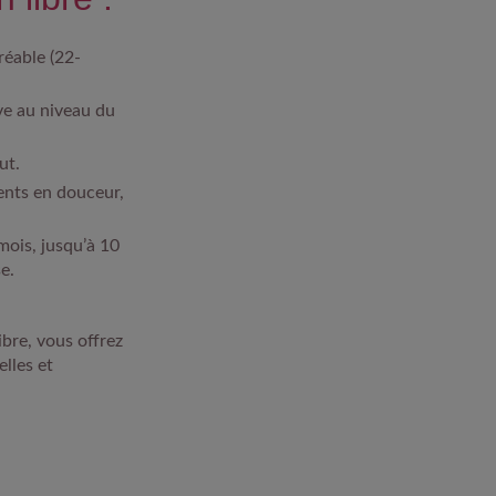
réable (22-
ive au niveau du
ut.
ents en douceur,
mois, jusqu’à 10
e.
bre, vous offrez
elles et