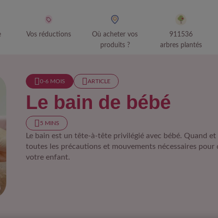
e
Vos réductions
Où acheter vos
911536
produits ?
arbres plantés
0-6 MOIS​
ARTICLE
Le bain de bébé
5 MINS
Le bain est un tête-à-tête privilégié avec bébé. Quand 
toutes les précautions et mouvements nécessaires pour 
votre enfant.
ain de bébé