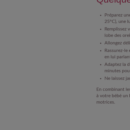
Préparez une
25°C), une l
Remplissez vo
lobe des orei
Allongez dél
Rassurez-le
en lui parla
Adaptez la d
minutes pour 
Ne laissez j
En combinant les
à votre bébé un b
motrices.