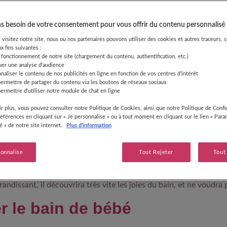
 besoin de votre consentement pour vous offrir du contenu personnalisé
visitez notre site, nous ou nos partenaires pouvons utiliser des cookies et autres traceurs, s
ent l’un des moments de la journée que votre bébé préfère. Il app
x fins suivantes :
 fonctionnement de notre site (chargement du contenu, authentification, etc.)
au sur sa peau, s’amuse avec ses jouets, s’éclabousse… Un vrai 
uer une analyse d'audience
re bébé !
naliser le contenu de nos publicités en ligne en fonction de vos centres d'intérêt
permettre de partager du contenu via les boutons de réseaux sociaux
onner le bain au bébé ?
ermettre d'utiliser notre module de chat en ligne
r plus, vous pouvez consulter notre Politique de Cookies, ainsi que notre Politique de Confid
références en cliquant sur « Je personnalise » ou à tout moment en cliquant sur le lien « Par
, bébé peut prendre un bain chaque jour : pas besoin de donner 
té » de notre site internet.
Plus d'information
jour ou tous les 2/3 jours suffit.
le bain de bébé ne dure pas plus de 10 minutes, afin qu'il ne pre
sonnalise
Tout Rejeter
Tout
minutes suffit, dans la mesure où les bébés se refroidissent très 
n bain, vous pouvez prolonger de quelques instants tout en res
randissant, il découvrira très vite les joies du bain, et ne voudra pl
r le bain de bébé