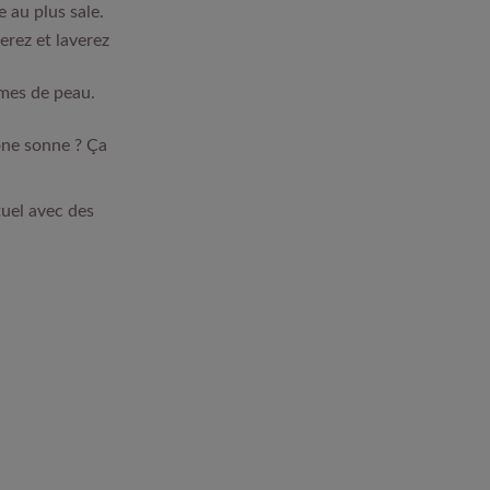
 au plus sale.
rez et laverez
èmes de peau.
one sonne ? Ça
tuel avec des