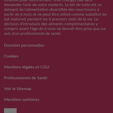
demander l'avis de votre médecin. Le lait de suite est un
Calendrier Grossese
élément de l'alimentation diversifiée des nourrissons à
Guide de l’alimentation
partir de 6 mois et ne peut être utilisé comme substitut du
lait maternel pendant les 6 premiers mois de la vie. La
S'inscrire/S'identifier
décision d'introduire des aliments complémentaires y
Support
compris avant l'âge de 6 mois ne devrait être prise que sur
avis d'un professionnel de santé.
FAQs
Nous contacter
Données personnelles
RAPPEL VOLONTAIRE ET
PREVENTIF DE LOTS DE
Cookies
LAITS INFANTILES
GUIGOZ ®
Mentions légales et CGU
FAQ rappels volontaires
des laits infantiles Guigoz®
Professionnels de Santé
Voir le Sitemap
Mentions sanitaires
Cookie