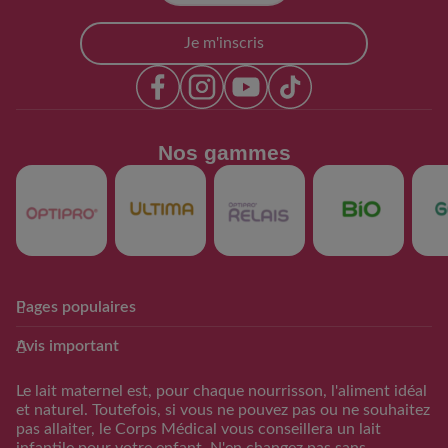
Je m'inscris
Nos gammes​
Pages populaires
Club Guigoz
Produits
Avis important
Avantage Club bébé & moi
Nos produits
Calculateur date
Trouver mon produit
Le lait maternel est, pour chaque nourrisson, l'aliment idéal
d’accouchement
et naturel. Toutefois, si vous ne pouvez pas ou ne souhaitez
Calculateur periode
pas allaiter, le Corps Médical vous conseillera un lait
d’ovulation
infantile pour votre enfant. N'en changez pas sans