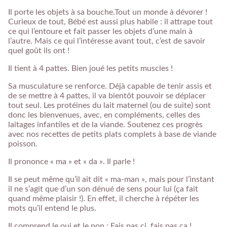
Il porte les objets à sa bouche.Tout un monde à dévorer !
Curieux de tout, Bébé est aussi plus habile : il attrape tout
ce qui l’entoure et fait passer les objets d’une main à
l’autre. Mais ce qui l’intéresse avant tout, c’est de savoir
quel goût ils ont !
Il tient à 4 pattes. Bien joué les petits muscles !
Sa musculature se renforce. Déjà capable de tenir assis et
de se mettre à 4 pattes, il va bientôt pouvoir se déplacer
tout seul. Les protéines du lait maternel (ou de suite) sont
donc les bienvenues, avec, en compléments, celles des
laitages infantiles et de la viande. Soutenez ces progrès
avec nos recettes de petits plats complets à base de viande
poisson.
Il prononce « ma » et « da ». Il parle !
Il se peut même qu’il ait dit « ma-man », mais pour l’instant
il ne s’agit que d’un son dénué de sens pour lui (ça fait
quand même plaisir !). En effet, il cherche à répéter les
mots qu’il entend le plus.
Il comprend le oui et le non : Fais pas ci, fais pas ça !