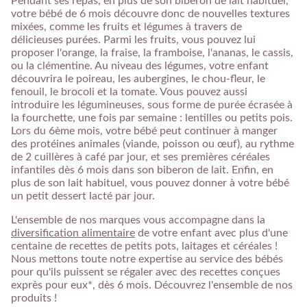
Pendant ses repas, en plus de son biberon de lait habituel,
votre bébé de 6 mois découvre donc de nouvelles textures
mixées, comme les fruits et légumes à travers de
délicieuses purées. Parmi les fruits, vous pouvez lui
proposer l'orange, la fraise, la framboise, l'ananas, le cassis,
ou la clémentine. Au niveau des légumes, votre enfant
découvrira le poireau, les aubergines, le chou-fleur, le
fenouil, le brocoli et la tomate. Vous pouvez aussi
introduire les légumineuses, sous forme de purée écrasée à
la fourchette, une fois par semaine : lentilles ou petits pois.
Lors du 6ème mois, votre bébé peut continuer à manger
des protéines animales (viande, poisson ou œuf), au rythme
de 2 cuillères à café par jour, et ses premières céréales
infantiles dès 6 mois dans son biberon de lait. Enfin, en
plus de son lait habituel, vous pouvez donner à votre bébé
un petit dessert lacté par jour.
L'ensemble de nos marques vous accompagne dans la
diversification alimentaire
de votre enfant avec plus d'une
centaine de recettes de petits pots, laitages et céréales !
Nous mettons toute notre expertise au service des bébés
pour qu'ils puissent se régaler avec des recettes conçues
exprès pour eux*, dès 6 mois. Découvrez l'ensemble de nos
produits !