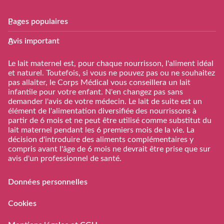
Pages populaires
Club Guigoz
Produits
Avis important
Avantage Club bébé & moi
Nos produits
Calculateur date
Trouver mon produit
Le lait maternel est, pour chaque nourrisson, l'aliment idéal
d’accouchement
et naturel. Toutefois, si vous ne pouvez pas ou ne souhaitez
Calculateur periode
pas allaiter, le Corps Médical vous conseillera un lait
d’ovulation
infantile pour votre enfant. N'en changez pas sans
demander l'avis de votre médecin. Le lait de suite est un
Calendrier Grossese
élément de l'alimentation diversifiée des nourrissons à
Guide de l’alimentation
partir de 6 mois et ne peut être utilisé comme substitut du
lait maternel pendant les 6 premiers mois de la vie. La
S'inscrire/S'identifier
décision d'introduire des aliments complémentaires y
Support
compris avant l'âge de 6 mois ne devrait être prise que sur
avis d'un professionnel de santé.
FAQs
Nous contacter
Données personnelles
RAPPEL VOLONTAIRE ET
PREVENTIF DE LOTS DE
Cookies
LAITS INFANTILES
GUIGOZ ®