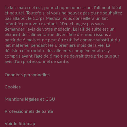
Calculateur date
Trouver mon produit
Le lait maternel est, pour chaque nourrisson, l'aliment idéal
d’accouchement
et naturel. Toutefois, si vous ne pouvez pas ou ne souhaitez
Calculateur periode
pas allaiter, le Corps Médical vous conseillera un lait
d’ovulation
infantile pour votre enfant. N'en changez pas sans
demander l'avis de votre médecin. Le lait de suite est un
Calendrier Grossese
élément de l'alimentation diversifiée des nourrissons à
Guide de l’alimentation
partir de 6 mois et ne peut être utilisé comme substitut du
lait maternel pendant les 6 premiers mois de la vie. La
S'inscrire/S'identifier
décision d'introduire des aliments complémentaires y
Support
compris avant l'âge de 6 mois ne devrait être prise que sur
avis d'un professionnel de santé.
FAQs
Nous contacter
Données personnelles
RAPPEL VOLONTAIRE ET
PREVENTIF DE LOTS DE
Cookies
LAITS INFANTILES
GUIGOZ ®
Mentions légales et CGU
FAQ rappels volontaires
des laits infantiles Guigoz®
Professionnels de Santé
Voir le Sitemap