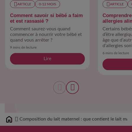
ARTICLE
0-12 MOIS
ARTICLE
Comment savoir si bébé a faim
Comprendre 
et est rassasié ?
allergies al
Comment saurez-vous quand
Certains bébés
commencer à nourrir votre bébé et
d’être allergiq
quand vous arrêter ?
âge que d’aut
d’allergies son
9 mins de lecture
découvertes c
6 mins de lecture
moins de 3 an
Lire
Composition du lait maternel : que contient le lait mat
Home