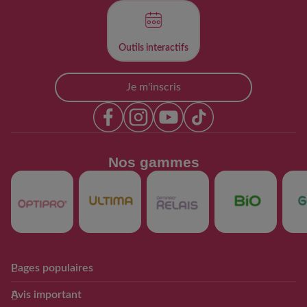
Outils interactifs​
Je m'inscris
Nos gammes​
Pages populaires
Club Guigoz
Produits
Avis important
Avantage Club bébé & moi
Nos produits