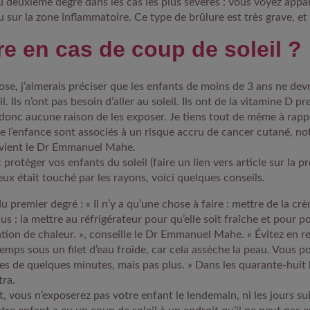
u deuxième degré dans les cas les plus sévères : vous voyez appa
 sur la zone inflammatoire. Ce type de brûlure est très grave, et 
re en cas de coup de soleil ?
ose, j’aimerais préciser que les enfants de moins de 3 ans ne dev
. Ils n’ont pas besoin d’aller au soleil. Ils ont de la vitamine D pr
 a donc aucune raison de les exposer. Je tiens tout de même à rapp
de l’enfance sont associés à un risque accru de cancer cutané, n
vient le Dr Emmanuel Mahe.
rotéger vos enfants du soleil (faire un lien vers article sur la pr
’eux était touché par les rayons, voici quelques conseils.
u premier degré : « Il n’y a qu’une chose à faire : mettre de la c
s : la mettre au réfrigérateur pour qu’elle soit fraîche et pour p
ation de chaleur. », conseille le Dr Emmanuel Mahe. « Évitez en 
emps sous un filet d’eau froide, car cela assèche la peau. Vous p
es de quelques minutes, mais pas plus. » Dans les quarante-huit 
tra.
 vous n’exposerez pas votre enfant le lendemain, ni les jours sui