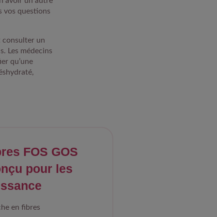
n avoir un autre
s vos questions
t consulter un
uls. Les médecins
fier qu’une
éshydraté,
bres FOS GOS
ur les
 la naissance
he en fibres