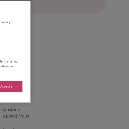
i vous y
ais votre enfant
 Dr Emmanuel
eil
entialité, ou
amètres de
 ? « C’est une
s signes
eures après »,
 Accepter
’exposition
la peau). Vous