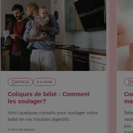
ARTICLE
0-6 MOIS​
Coliques de bébé : Comment
Co
les soulager?
ma
Voici quelques conseils pour soulager votre
Bébé
bébé de ces troubles digestifs.
seul
pas.
2 mins de lecture
trad