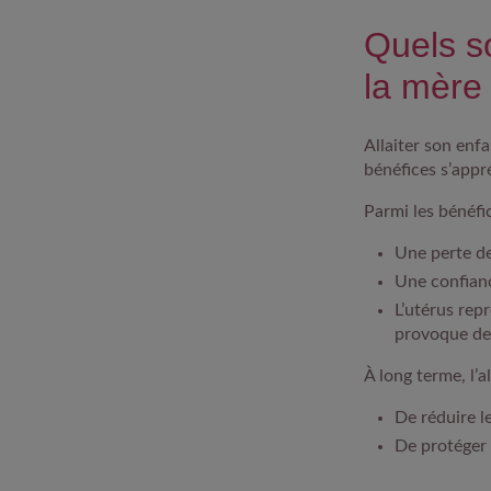
Quels so
la mère
Allaiter son enf
bénéfices s’appr
Parmi les bénéfi
Une perte de
Une confianc
L’utérus rep
provoque des
À long terme, l’a
De réduire l
De protéger 