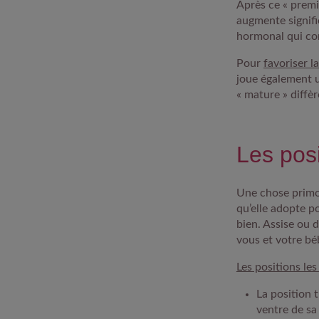
Après ce « premie
augmente signifi
hormonal qui con
Pour
favoriser l
joue également u
« mature » diffèr
Les posi
Une chose primor
qu’elle adopte po
bien. Assise ou 
vous et votre bé
Les positions le
La position t
ventre de sa