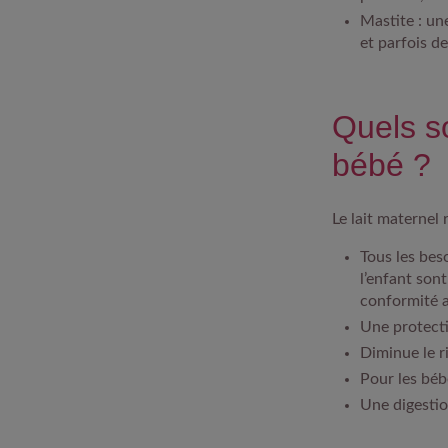
Mastite :
une
et parfois de
Quels so
bébé ?
Le lait maternel
Tous les bes
l’enfant son
conformité a
Une protecti
Diminue le r
Pour les béb
Une digestio