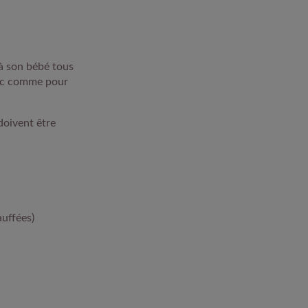
 à son bébé tous
onc comme pour
doivent être
auffées)