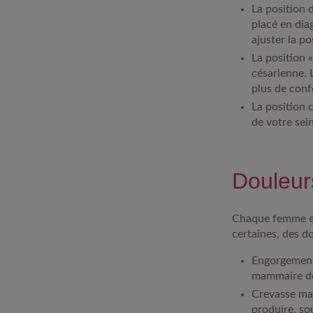
La position 
placé en dia
ajuster la po
La position «
césarienne. 
plus de conf
La position 
de votre sein
Douleurs
Chaque femme est
certaines, des d
Engorgemen
mammaire d
Crevasse ma
produire, so