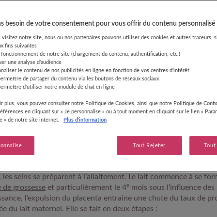
 besoin de votre consentement pour vous offrir du contenu personnalisé
visitez notre site, nous ou nos partenaires pouvons utiliser des cookies et autres traceurs, s
ement : un processus naturel
x fins suivantes :
 fonctionnement de notre site (chargement du contenu, authentification, etc.)
uer une analyse d'audience
naliser le contenu de nos publicités en ligne en fonction de vos centres d'intérêt
nationale périnatale
menée en 2021 par l’Inserm, 72,2 % des mère
permettre de partager du contenu via les boutons de réseaux sociaux
rnel (
breastfeeding
en anglais). Nombreuses sont donc les maman
ermettre d'utiliser notre module de chat en ligne
es interrogations autour de l’allaitement. Voici un guide compl
r plus, vous pouvez consulter notre Politique de Cookies, ainsi que notre Politique de Confid
 divers questionnements autour de cette étape aussi essentielle 
références en cliquant sur « Je personnalise » ou à tout moment en cliquant sur le lien « Par
 maternité.
té » de notre site internet.
Plus d'information
EF recommandent que les enfants commencent à être allaités dan
sonnalise
Tout Rejeter
Tout
nce et qu’ils soient nourris exclusivement au sein pendant les six
à-dire qu’ils n’absorbent aucun autre aliment ou liquide, pas même
 les seins se préparent à l’allaitement. Le lait commence à se for
e
 de grossesse
et particulièrement le 4
mois sous l’influence de
aissance, l’expulsion du placenta entraine une chute du taux de p
ée du lait maternel. Elle se fait en deux étapes :