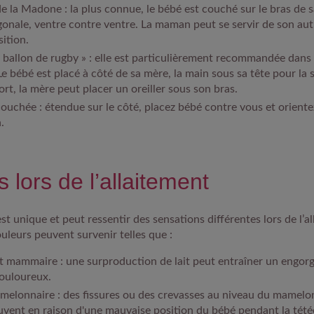
de la Madone :
la plus connue, le bébé est couché sur le bras de sa
gonale, ventre contre ventre. La maman peut se servir de son au
sition.
 ballon de rugby » :
elle est particulièrement recommandée dans 
Le bébé est placé à côté de sa mère, la main sous sa tête pour la 
ort, la mère peut placer un oreiller sous son bras.
couchée :
étendue sur le côté, placez bébé contre vous et orient
.
 lors de l’allaitement
 unique et peut ressentir des sensations différentes lors de l’a
ouleurs peuvent survenir telles que :
t mammaire :
une surproduction de lait peut entraîner un engo
ouloureux.
melonnaire :
des fissures ou des crevasses au niveau du mamelo
uvent en raison d'une mauvaise position du bébé pendant la tété