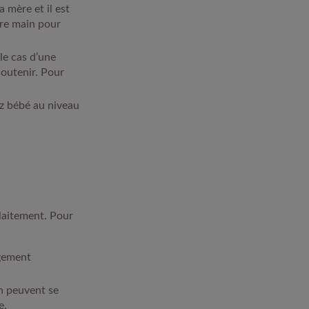
 mère et il est
tre main pour
le cas d’une
soutenir. Pour
ez bébé au niveau
llaitement. Pour
rgement
n peuvent se
e.