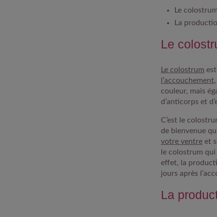
Le colostrum
La productio
Le colostru
Le colostrum
est
l’accouchement
couleur, mais ég
d’anticorps et d’
C’est le colostr
de bienvenue
qui
votre ventre
et s
le colostrum qui
effet, la produc
jours après l’ac
La product