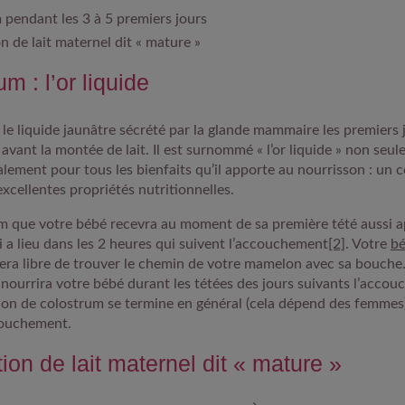
 pendant les 3 à 5 premiers jours
n de lait maternel dit « mature »
m : l’or liquide
 le liquide jaunâtre sécrété par la glande mammaire les premiers 
, avant la montée de lait. Il est surnommé « l’or liquide » non seu
alement pour tous les bienfaits qu’il apporte au nourrisson : un 
excellentes propriétés nutritionnelles.
um que votre bébé recevra au moment de sa première tété aussi
a
 a lieu dans les 2 heures qui suivent l’accouchement
[2]
. Votre
bé
era libre de trouver le chemin de votre mamelon avec sa bouche
 nourrira votre bébé durant les tétées des jours suivants l’acco
tion de colostrum se termine en général (cela dépend des femmes
couchement.
ion de lait maternel dit « mature »