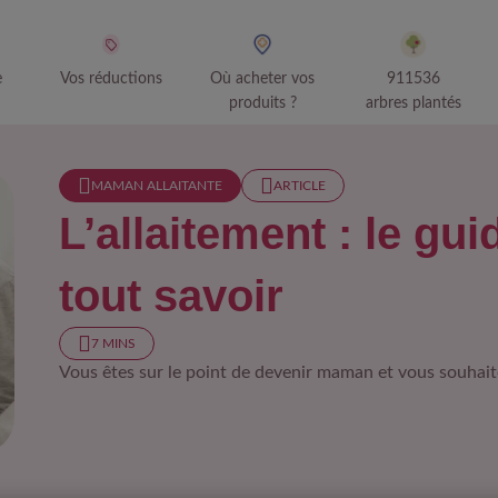
e
Vos réductions
Où acheter vos
911536
produits ?
arbres plantés
MAMAN ALLAITANTE
ARTICLE
L’allaitement : le gu
tout savoir
7 MINS
Vous êtes sur le point de devenir maman et vous souhaite
aitement : le guide complet pour tout savoir