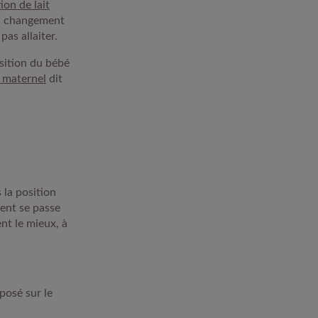
ion de lait
 un changement
as allaiter.
osition du bébé
t maternel
dit
 la position
ment se passe
nt le mieux, à
 posé sur le