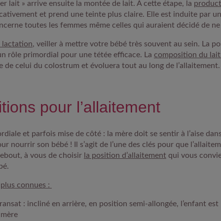
r lait » arrive ensuite la montée de lait. À cette étape, la
product
cativement et prend une teinte plus claire. Elle est induite par
cerne toutes les femmes même celles qui auraient décidé de ne p
a lactation
, veiller à mettre votre bébé très souvent au sein. La p
n rôle primordial pour une tétée efficace. La
composition du lai
e de celui du colostrum et évoluera tout au long de l’allaitement.
tions pour l’allaitement
diale et parfois mise de côté :
la mère doit se sentir à l’aise
dans
ur nourrir son bébé ! Il s’agit de l’une des clés pour que l’allaite
debout, à vous de choisir
la position d’allaitement
qui vous convie
bé.
s plus connues :
ransat :
incliné en arrière, en position semi-allongée, l’enfant est
 mère