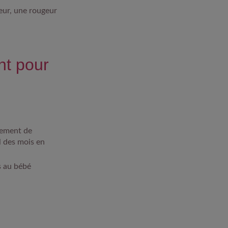
eur, une rougeur
nt pour
pement de
l des mois en
s au bébé