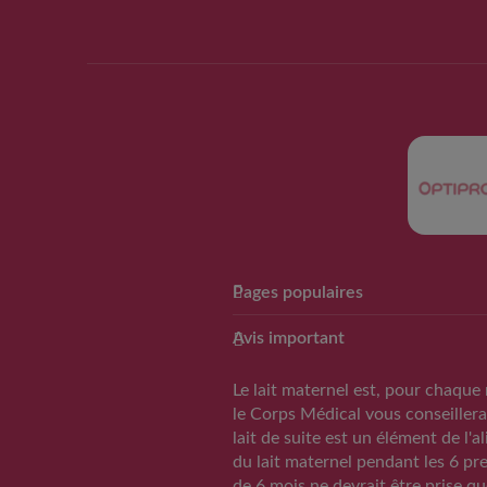
Pages populaires
Club Guigoz
Avis important
Avantage Club bébé & moi
Calculateur date d’accouchemen
Le lait maternel est, pour chaque 
Calculateur periode d’ovulation
le Corps Médical vous conseillera
lait de suite est un élément de l'
Calendrier Grossese
du lait maternel pendant les 6 pr
Guide de l’alimentation
de 6 mois ne devrait être prise qu