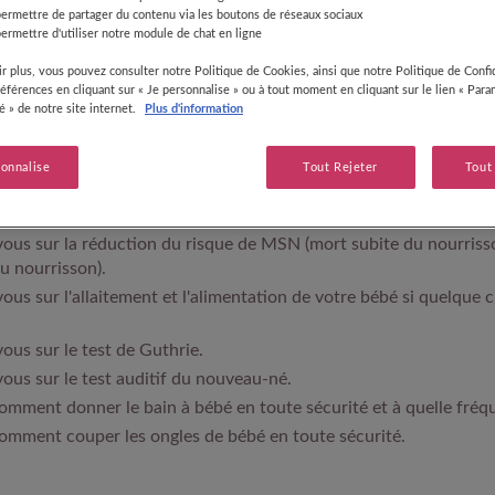
permettre de partager du contenu via les boutons de réseaux sociaux
ermettre d'utiliser notre module de chat en ligne
r plus, vous pouvez consulter notre Politique de Cookies, ainsi que notre Politique de Confid
références en cliquant sur « Je personnalise » ou à tout moment en cliquant sur le lien « Par
les résultats de suivi du poids de bébé sont conformes à son âg
té » de notre site internet.
Plus d'information
ls sont les vaccins de bébé qui sont obligatoires et à quel mome
sonnalise
Tout Rejeter
Tout
les habitudes de sommeil de votre bébé sont correctes.
ous sur les façons de le faire dormir en toute sécurité.
ous sur la réduction du risque de MSN (mort subite du nourris
u nourrisson).
ous sur l'allaitement et l'alimentation de votre bébé si quelque 
ous sur le test de Guthrie.
ous sur le test auditif du nouveau-né.
ment donner le bain à bébé en toute sécurité et à quelle fréq
mment couper les ongles de bébé en toute sécurité.