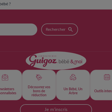
 bébé ?
Découvrez vos
wsletters
Un Bébé, Un
bons de
Outils intera
onnalisées​
Arbre
réduction
Je m'inscris