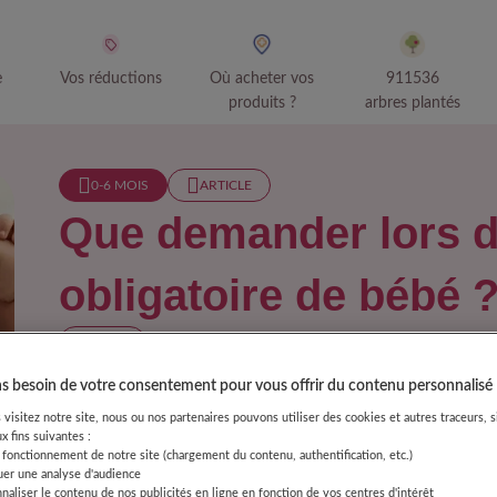
e
Vos réductions
Où acheter vos
911536
produits ?
arbres plantés
0-6 MOIS​
ARTICLE
Que demander lors de
obligatoire de bébé 
1 MIN
Une visite obligatoire aura lieu après la naissance pour
 besoin de votre consentement pour vous offrir du contenu personnalisé
bonne voie. Lisez notre liste de questions sur tous les su
visitez notre site, nous ou nos partenaires pouvons utiliser des cookies et autres traceurs, s
afin d'être prêt lorsque vous verrez votre médecin traitan
x fins suivantes :
 fonctionnement de notre site (chargement du contenu, authentification, etc.)
uer une analyse d'audience
emander lors de la visite obligatoire de bébé ?
naliser le contenu de nos publicités en ligne en fonction de vos centres d'intérêt