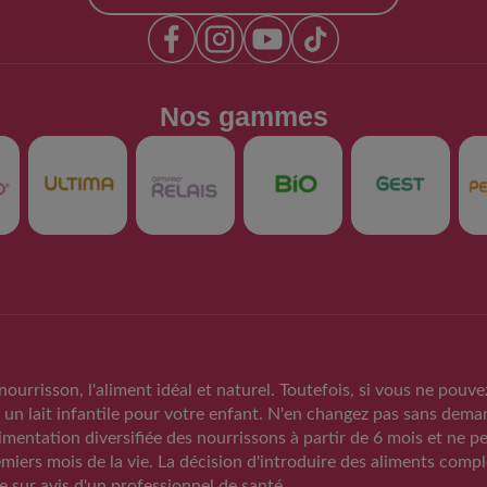
Nos gammes​
Produits
Support
Nos produits
FAQs
t
Trouver mon produit
Nous contacter
nourrisson, l'aliment idéal et naturel. Toutefois, si vous ne pouve
 un lait infantile pour votre enfant. N'en changez pas sans deman
RAPPEL VOLON
alimentation diversifiée des nourrissons à partir de 6 mois et ne p
DE LOTS DE LA
emiers mois de la vie. La décision d'introduire des aliments comp
GUIGOZ ®
e sur avis d'un professionnel de santé.