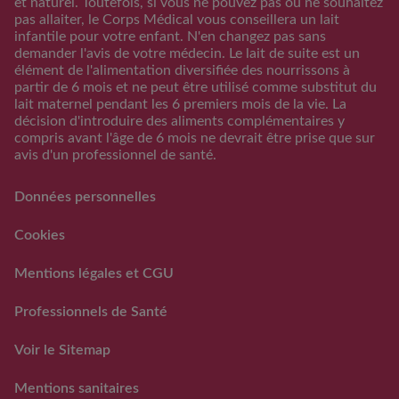
et naturel. Toutefois, si vous ne pouvez pas ou ne souhaitez
Calculateur periode
pas allaiter, le Corps Médical vous conseillera un lait
d’ovulation
infantile pour votre enfant. N'en changez pas sans
demander l'avis de votre médecin. Le lait de suite est un
Calendrier Grossese
élément de l'alimentation diversifiée des nourrissons à
Guide de l’alimentation
partir de 6 mois et ne peut être utilisé comme substitut du
lait maternel pendant les 6 premiers mois de la vie. La
S'inscrire/S'identifier
décision d'introduire des aliments complémentaires y
Support
compris avant l'âge de 6 mois ne devrait être prise que sur
avis d'un professionnel de santé.
FAQs
Nous contacter
Données personnelles
RAPPEL VOLONTAIRE ET
PREVENTIF DE LOTS DE
Cookies
LAITS INFANTILES
GUIGOZ ®
Mentions légales et CGU
FAQ rappels volontaires
des laits infantiles Guigoz®
Professionnels de Santé
Voir le Sitemap
Mentions sanitaires