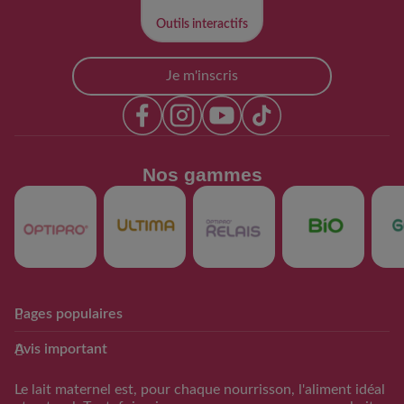
Outils interactifs​
Je m'inscris
Nos gammes​
Pages populaires
Club Guigoz
Produits
Avis important
Avantage Club bébé & moi
Nos produits
Calculateur date
Trouver mon produit
Le lait maternel est, pour chaque nourrisson, l'aliment idéal
d’accouchement