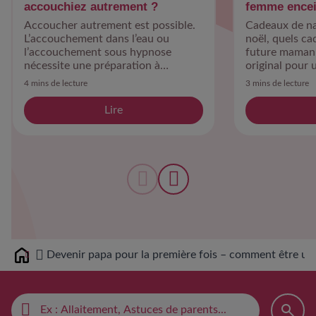
accouchiez autrement ?
femme encei
Accoucher autrement est possible.
Cadeaux de na
L’accouchement dans l’eau ou
noël, quels ca
l’accouchement sous hypnose
future maman 
nécessite une préparation à
original pour
l’accouchement différente.
4 mins de lecture
3 mins de lecture
Lire
Devenir papa pour la première fois – comment être un
Home